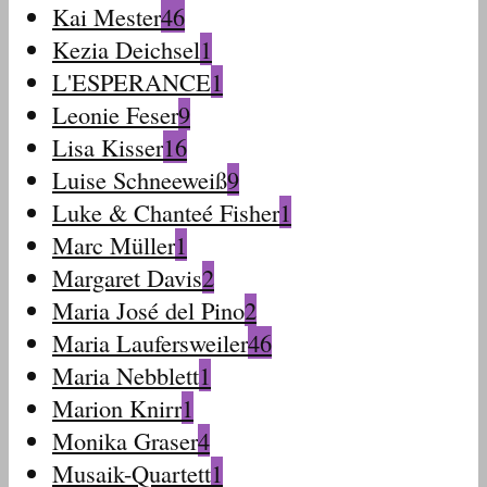
Kai Mester
46
Kezia Deichsel
1
L'ESPERANCE
1
Leonie Feser
9
Lisa Kisser
16
Luise Schneeweiß
9
Luke & Chanteé Fisher
1
Marc Müller
1
Margaret Davis
2
Maria José del Pino
2
Maria Laufersweiler
46
Maria Nebblett
1
Marion Knirr
1
Monika Graser
4
Musaik-Quartett
1