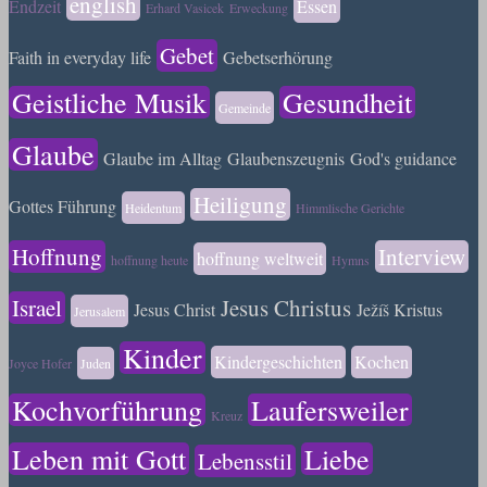
english
Endzeit
Essen
Erhard Vasicek
Erweckung
Gebet
Faith in everyday life
Gebetserhörung
Geistliche Musik
Gesundheit
Gemeinde
Glaube
Glaube im Alltag
Glaubenszeugnis
God's guidance
Heiligung
Gottes Führung
Heidentum
Himmlische Gerichte
Hoffnung
Interview
hoffnung weltweit
hoffnung heute
Hymns
Israel
Jesus Christus
Jesus Christ
Ježíš Kristus
Jerusalem
Kinder
Kindergeschichten
Kochen
Joyce Hofer
Juden
Kochvorführung
Laufersweiler
Kreuz
Leben mit Gott
Liebe
Lebensstil