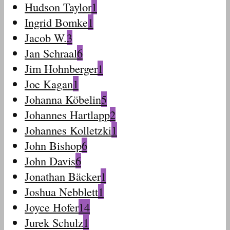
Hudson Taylor
1
Ingrid Bomke
1
Jacob W.
3
Jan Schraal
6
Jim Hohnberger
1
Joe Kagan
1
Johanna Köbelin
5
Johannes Hartlapp
2
Johannes Kolletzki
1
John Bishop
6
John Davis
6
Jonathan Bäcker
1
Joshua Nebblett
1
Joyce Hofer
14
Jurek Schulz
1