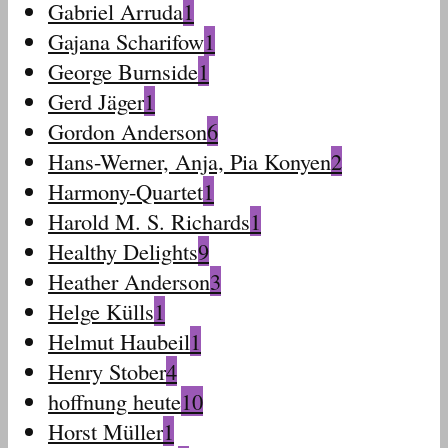
Gabriel Arruda
1
Gajana Scharifow
1
George Burnside
1
Gerd Jäger
1
Gordon Anderson
6
Hans-Werner, Anja, Pia Konyen
2
Harmony-Quartet
1
Harold M. S. Richards
1
Healthy Delights
9
Heather Anderson
3
Helge Külls
1
Helmut Haubeil
1
Henry Stober
4
hoffnung heute
10
Horst Müller
1