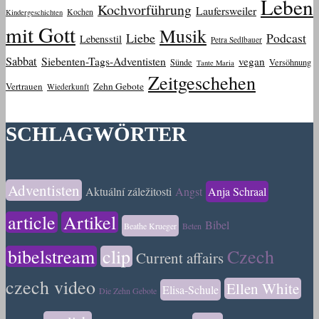
Leben
Kochvorführung
Laufersweiler
Kochen
Kindergeschichten
mit Gott
Musik
Liebe
Podcast
Lebensstil
Petra Sedlbauer
Sabbat
Siebenten-Tags-Adventisten
vegan
Sünde
Versöhnung
Tante Maria
Zeitgeschehen
Vertrauen
Zehn Gebote
Wiederkunft
SCHLAGWÖRTER
Adventisten
Aktuální záležitosti
Angst
Anja Schraal
article
Artikel
Bibel
Beathe Krueger
Beten
bibelstream
clip
Czech
Current affairs
czech video
Ellen White
Elisa-Schule
Die Zehn Gebote