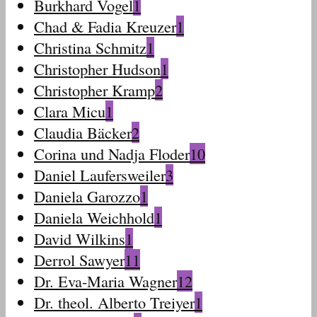
Burkhard Vogel
1
Chad & Fadia Kreuzer
1
Christina Schmitz
1
Christopher Hudson
1
Christopher Kramp
2
Clara Micu
1
Claudia Bäcker
2
Corina und Nadja Floder
10
Daniel Laufersweiler
3
Daniela Garozzo
1
Daniela Weichhold
1
David Wilkins
1
Derrol Sawyer
11
Dr. Eva-Maria Wagner
12
Dr. theol. Alberto Treiyer
1