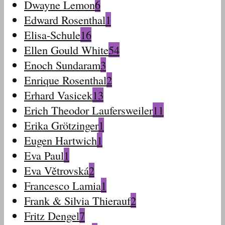
Dwayne Lemon
6
Edward Rosenthal
1
Elisa-Schule
16
Ellen Gould White
54
Enoch Sundaram
3
Enrique Rosenthal
2
Erhard Vasicek
13
Erich Theodor Laufersweiler
11
Erika Grötzinger
1
Eugen Hartwich
1
Eva Paul
1
Eva Větrovská
2
Francesco Lamia
1
Frank & Silvia Thierauf
2
Fritz Dengel
7