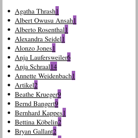
Agatha Thrash
1
Albert Owusu Ansah
1
Alberto Rosenthal
1
Alexandra Seidel
1
Alonzo Jones
1
Anja Laufersweiler
6
Anja Schraal
14
Annette Weidenbach
1
Artikel
2
Beathe Krueger
9
Bernd Bangert
9
Bernhard Kappes
1
Bettina Köbelin
2
Bryan Gallant
2