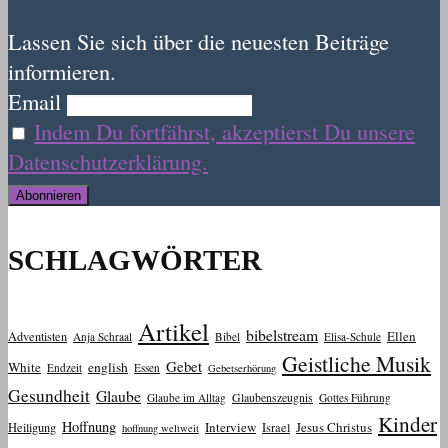
Lassen Sie sich über die neuesten Beiträge
informieren.
Email
Indem Du fortfährst, akzeptierst Du unsere
Datenschutzerklärung.
SCHLAGWÖRTER
Artikel
bibelstream
Ellen
Adventisten
Anja Schraal
Bibel
Elisa-Schule
Geistliche Musik
Gebet
White
english
Endzeit
Essen
Gebetserhörung
Gesundheit
Glaube
Glaube im Alltag
Glaubenszeugnis
Gottes Führung
Kinder
Hoffnung
Interview
Jesus Christus
Heiligung
Israel
hoffnung weltweit