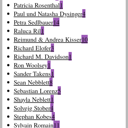
Patricia Rosenthal
1
Paul und Natasha Dysinger
4
Petra Sedlbauer
14
Raluca Ril
1
Reimund & Andrea Kisser
10
Richard Elofer
3
Richard M. Davidson
1
Ron Woolsey
1
Sander Takens
1
Sean Nebblett
8
Sebastian Lorenz
5
Shayla Neblett
1
Solvejg Stober
4
Stephan Kobes
4
Sylvain Romain
11