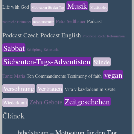
Musik
Life with God
Motivation für den Tag
Musikvideo
Petra Sedlbauer
Podcast
natürliche Heilmittel
newstartcenter
Podcast Czech
Podcast English
Prophetie
Recht
Reformation
Sabbat
Schöpfung
Sehnsucht
Siebenten-Tags-Adventisten
Sünde
vegan
Tante Maria
Ten Commandments
Testimony of faith
Versöhnung
Vertrauen
Víra v každodenním životě
Zeitgeschehen
Zehn Gebote
Wiederkunft
Článek
bibelstream
– Motivation für den Tag