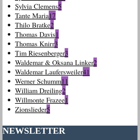
Sylvia Clemens
5
Tante Maria
17
Thilo Bratke
2
Thomas Davis
1
Thomas Knirr
3
Tim Riesenberger
3
Waldemar & Oksana Linker
2
Waldemar Laufersweiler
41
Werner Schumm
11
William Dreiling
2
Willmonte Frazee
1
Zionslieder
5
NEWSLETTER