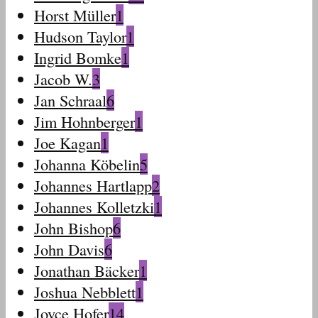
Horst Müller
1
Hudson Taylor
1
Ingrid Bomke
1
Jacob W.
3
Jan Schraal
6
Jim Hohnberger
1
Joe Kagan
1
Johanna Köbelin
5
Johannes Hartlapp
2
Johannes Kolletzki
1
John Bishop
6
John Davis
6
Jonathan Bäcker
1
Joshua Nebblett
1
Joyce Hofer
14