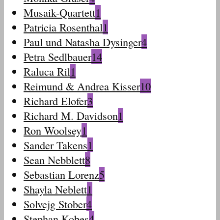
Musaik-Quartett
1
Patricia Rosenthal
1
Paul und Natasha Dysinger
4
Petra Sedlbauer
14
Raluca Ril
1
Reimund & Andrea Kisser
10
Richard Elofer
3
Richard M. Davidson
1
Ron Woolsey
1
Sander Takens
1
Sean Nebblett
8
Sebastian Lorenz
5
Shayla Neblett
1
Solvejg Stober
4
Stephan Kobes
4