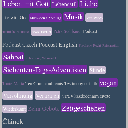
Leben mit Gott
Liebe
Lebensstil
Musik
Life with God
Motivation für den Tag
Musikvideo
Petra Sedlbauer
Podcast
natürliche Heilmittel
newstartcenter
Podcast Czech
Podcast English
Prophetie
Recht
Reformation
Sabbat
Schöpfung
Sehnsucht
Siebenten-Tags-Adventisten
Sünde
vegan
Tante Maria
Ten Commandments
Testimony of faith
Versöhnung
Vertrauen
Víra v každodenním životě
Zeitgeschehen
Zehn Gebote
Wiederkunft
Článek