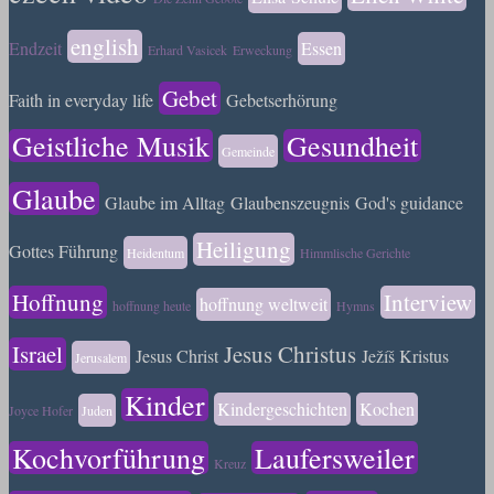
english
Endzeit
Essen
Erhard Vasicek
Erweckung
Gebet
Faith in everyday life
Gebetserhörung
Geistliche Musik
Gesundheit
Gemeinde
Glaube
Glaube im Alltag
Glaubenszeugnis
God's guidance
Heiligung
Gottes Führung
Heidentum
Himmlische Gerichte
Hoffnung
Interview
hoffnung weltweit
hoffnung heute
Hymns
Israel
Jesus Christus
Jesus Christ
Ježíš Kristus
Jerusalem
Kinder
Kindergeschichten
Kochen
Joyce Hofer
Juden
Kochvorführung
Laufersweiler
Kreuz