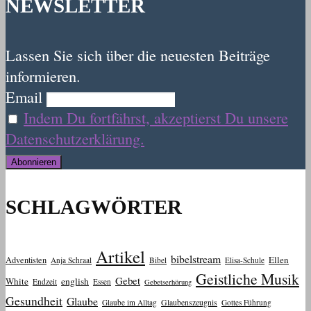
NEWSLETTER
Lassen Sie sich über die neuesten Beiträge
informieren.
Email
Indem Du fortfährst, akzeptierst Du unsere
Datenschutzerklärung.
SCHLAGWÖRTER
Artikel
bibelstream
Ellen
Adventisten
Anja Schraal
Bibel
Elisa-Schule
Geistliche Musik
Gebet
White
english
Endzeit
Essen
Gebetserhörung
Gesundheit
Glaube
Glaube im Alltag
Glaubenszeugnis
Gottes Führung