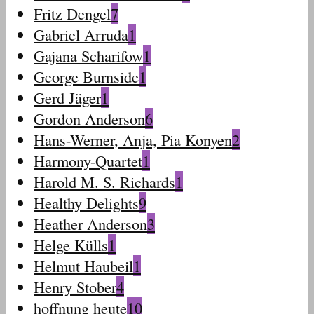
Fritz Dengel
7
Gabriel Arruda
1
Gajana Scharifow
1
George Burnside
1
Gerd Jäger
1
Gordon Anderson
6
Hans-Werner, Anja, Pia Konyen
2
Harmony-Quartet
1
Harold M. S. Richards
1
Healthy Delights
9
Heather Anderson
3
Helge Külls
1
Helmut Haubeil
1
Henry Stober
4
hoffnung heute
10