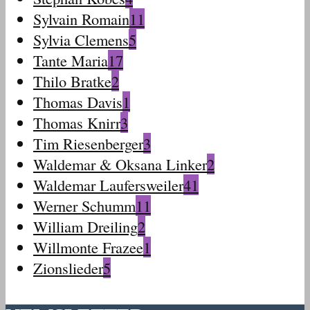
Sylvain Romain
11
Sylvia Clemens
5
Tante Maria
17
Thilo Bratke
2
Thomas Davis
1
Thomas Knirr
3
Tim Riesenberger
3
Waldemar & Oksana Linker
2
Waldemar Laufersweiler
41
Werner Schumm
11
William Dreiling
2
Willmonte Frazee
1
Zionslieder
5