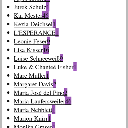
Jurek Schulz
1
Kai Mester
46
Kezia Deichsel
1
L'ESPERANCE
1
Leonie Feser
9
Lisa Kisser
16
Luise Schneeweiß
9
Luke & Chanteé Fisher
1
Marc Müller
1
Margaret Davis
2
Maria José del Pino
2
Maria Laufersweiler
46
Maria Nebblett
1
Marion Knirr
1
Monika Graser
4