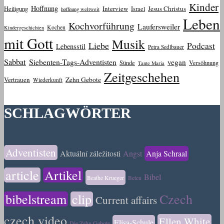
Kinder
Hoffnung
Interview
Jesus Christus
Heiligung
Israel
hoffnung weltweit
Leben
Kochvorführung
Laufersweiler
Kochen
Kindergeschichten
mit Gott
Musik
Liebe
Podcast
Lebensstil
Petra Sedlbauer
Sabbat
Siebenten-Tags-Adventisten
vegan
Sünde
Versöhnung
Tante Maria
Zeitgeschehen
Vertrauen
Zehn Gebote
Wiederkunft
SCHLAGWÖRTER
Adventisten
Aktuální záležitosti
Angst
Anja Schraal
article
Artikel
Bibel
Beathe Krueger
Beten
bibelstream
clip
Czech
Current affairs
czech video
Ellen White
Elisa-Schule
Die Zehn Gebote