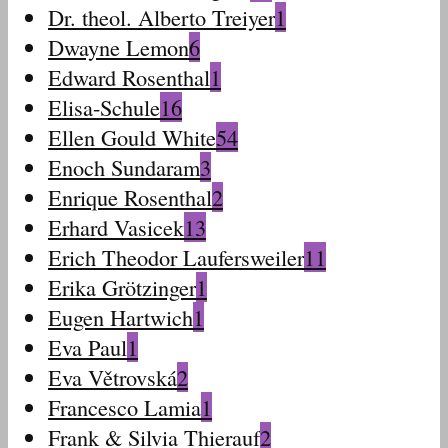
Dr. theol. Alberto Treiyer
1
Dwayne Lemon
6
Edward Rosenthal
1
Elisa-Schule
16
Ellen Gould White
54
Enoch Sundaram
3
Enrique Rosenthal
2
Erhard Vasicek
13
Erich Theodor Laufersweiler
11
Erika Grötzinger
1
Eugen Hartwich
1
Eva Paul
1
Eva Větrovská
2
Francesco Lamia
1
Frank & Silvia Thierauf
2