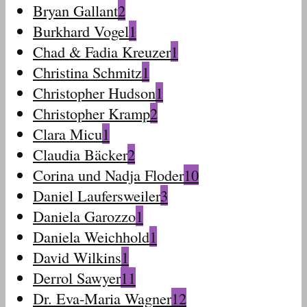
Bryan Gallant
2
Burkhard Vogel
1
Chad & Fadia Kreuzer
1
Christina Schmitz
1
Christopher Hudson
1
Christopher Kramp
2
Clara Micu
1
Claudia Bäcker
2
Corina und Nadja Floder
10
Daniel Laufersweiler
3
Daniela Garozzo
1
Daniela Weichhold
1
David Wilkins
1
Derrol Sawyer
11
Dr. Eva-Maria Wagner
12