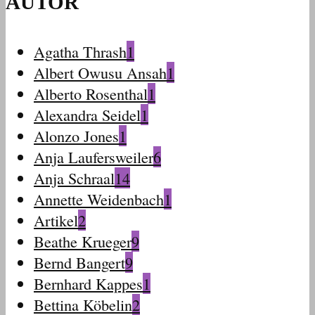
AUTOR
Agatha Thrash
1
Albert Owusu Ansah
1
Alberto Rosenthal
1
Alexandra Seidel
1
Alonzo Jones
1
Anja Laufersweiler
6
Anja Schraal
14
Annette Weidenbach
1
Artikel
2
Beathe Krueger
9
Bernd Bangert
9
Bernhard Kappes
1
Bettina Köbelin
2