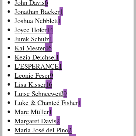
John Davis
6
Jonathan Bäcker
1
Joshua Nebblett
1
Joyce Hofer
14
Jurek Schulz
1
Kai Mester
46
Kezia Deichsel
1
L'ESPERANCE
1
Leonie Feser
9
Lisa Kisser
16
Luise Schneeweiß
9
Luke & Chanteé Fisher
1
Marc Müller
1
Margaret Davis
2
Maria José del Pino
2