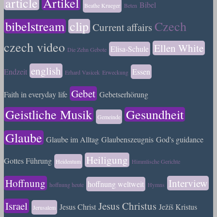
article
Artikel
Bibel
Beathe Krueger
Beten
bibelstream
clip
Czech
Current affairs
czech video
Ellen White
Elisa-Schule
Die Zehn Gebote
english
Endzeit
Essen
Erhard Vasicek
Erweckung
Gebet
Faith in everyday life
Gebetserhörung
Geistliche Musik
Gesundheit
Gemeinde
Glaube
Glaube im Alltag
Glaubenszeugnis
God's guidance
Heiligung
Gottes Führung
Heidentum
Himmlische Gerichte
Hoffnung
Interview
hoffnung weltweit
hoffnung heute
Hymns
Israel
Jesus Christus
Jesus Christ
Ježíš Kristus
Jerusalem