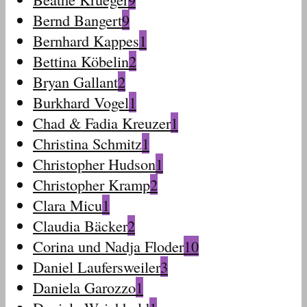
Bernd Bangert
9
Bernhard Kappes
1
Bettina Köbelin
2
Bryan Gallant
2
Burkhard Vogel
1
Chad & Fadia Kreuzer
1
Christina Schmitz
1
Christopher Hudson
1
Christopher Kramp
2
Clara Micu
1
Claudia Bäcker
2
Corina und Nadja Floder
10
Daniel Laufersweiler
3
Daniela Garozzo
1