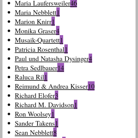
Maria Laufersweiler
46
Maria Nebblett
1
Marion Knirr
1
Monika Graser
4
Musaik-Quartett
1
Patricia Rosenthal
1
Paul und Natasha Dysinger
4
Petra Sedlbauer
14
Raluca Ril
1
Reimund & Andrea Kisser
10
Richard Elofer
3
Richard M. Davidson
1
Ron Woolsey
1
Sander Takens
1
Sean Nebblett
8