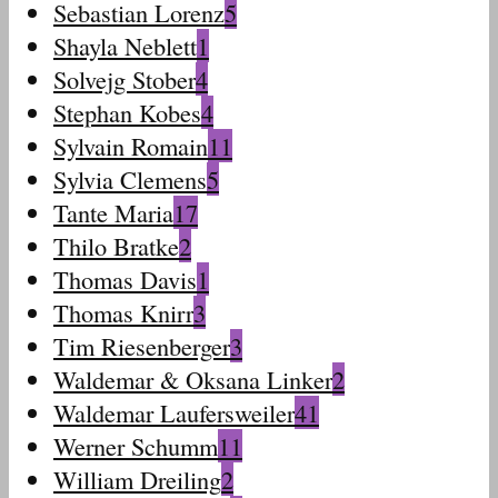
Sebastian Lorenz
5
Shayla Neblett
1
Solvejg Stober
4
Stephan Kobes
4
Sylvain Romain
11
Sylvia Clemens
5
Tante Maria
17
Thilo Bratke
2
Thomas Davis
1
Thomas Knirr
3
Tim Riesenberger
3
Waldemar & Oksana Linker
2
Waldemar Laufersweiler
41
Werner Schumm
11
William Dreiling
2