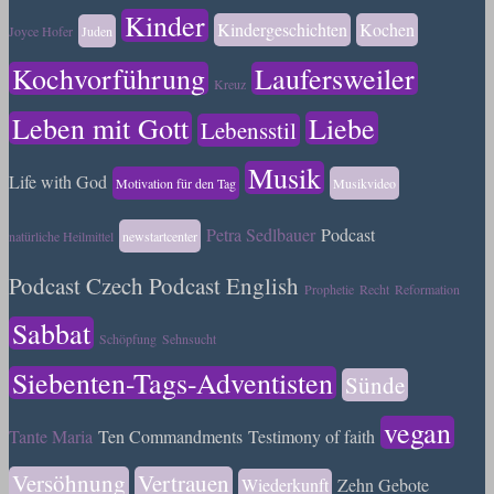
Kinder
Kindergeschichten
Kochen
Joyce Hofer
Juden
Kochvorführung
Laufersweiler
Kreuz
Leben mit Gott
Liebe
Lebensstil
Musik
Life with God
Motivation für den Tag
Musikvideo
Petra Sedlbauer
Podcast
natürliche Heilmittel
newstartcenter
Podcast Czech
Podcast English
Prophetie
Recht
Reformation
Sabbat
Schöpfung
Sehnsucht
Siebenten-Tags-Adventisten
Sünde
vegan
Tante Maria
Ten Commandments
Testimony of faith
Versöhnung
Vertrauen
Wiederkunft
Zehn Gebote