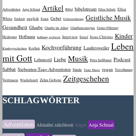
Artikel
bibelstream
Ellen
Adventisten
Anja Schraal
Bibel
Elisa-Schule
Geistliche Musik
Gebet
White
english
Endzeit
Essen
Gebetserhörung
Gesundheit
Glaube
Glaube im Alltag
Glaubenszeugnis
Gottes Führung
Kinder
Hoffnung
Interview
Jesus Christus
Heiligung
Israel
hoffnung weltweit
Leben
Kochvorführung
Laufersweiler
Kochen
Kindergeschichten
mit Gott
Musik
Liebe
Podcast
Lebensstil
Petra Sedlbauer
Sabbat
Siebenten-Tags-Adventisten
vegan
Sünde
Versöhnung
Tante Maria
Zeitgeschehen
Vertrauen
Zehn Gebote
Wiederkunft
SCHLAGWÖRTER
Adventisten
Aktuální záležitosti
Angst
Anja Schraal