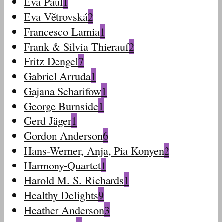
Eva Paul
1
Eva Větrovská
2
Francesco Lamia
1
Frank & Silvia Thierauf
2
Fritz Dengel
7
Gabriel Arruda
1
Gajana Scharifow
1
George Burnside
1
Gerd Jäger
1
Gordon Anderson
6
Hans-Werner, Anja, Pia Konyen
2
Harmony-Quartet
1
Harold M. S. Richards
1
Healthy Delights
9
Heather Anderson
3