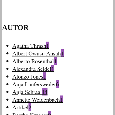
AUTOR
Agatha Thrash
1
Albert Owusu Ansah
1
Alberto Rosenthal
1
Alexandra Seidel
1
Alonzo Jones
1
Anja Laufersweiler
6
Anja Schraal
14
Annette Weidenbach
1
Artikel
2
Beathe Krueger
9