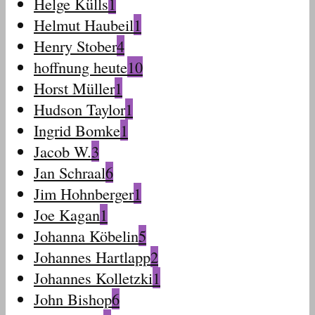
Helge Külls
1
Helmut Haubeil
1
Henry Stober
4
hoffnung heute
10
Horst Müller
1
Hudson Taylor
1
Ingrid Bomke
1
Jacob W.
3
Jan Schraal
6
Jim Hohnberger
1
Joe Kagan
1
Johanna Köbelin
5
Johannes Hartlapp
2
Johannes Kolletzki
1
John Bishop
6