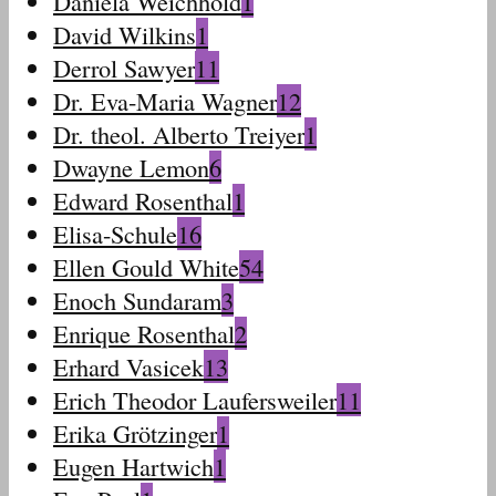
Daniela Weichhold
1
David Wilkins
1
Derrol Sawyer
11
Dr. Eva-Maria Wagner
12
Dr. theol. Alberto Treiyer
1
Dwayne Lemon
6
Edward Rosenthal
1
Elisa-Schule
16
Ellen Gould White
54
Enoch Sundaram
3
Enrique Rosenthal
2
Erhard Vasicek
13
Erich Theodor Laufersweiler
11
Erika Grötzinger
1
Eugen Hartwich
1