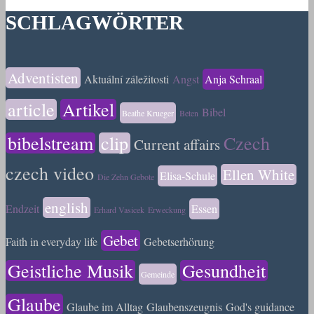
SCHLAGWÖRTER
Adventisten
Aktuální záležitosti
Angst
Anja Schraal
article
Artikel
Bibel
Beathe Krueger
Beten
bibelstream
clip
Czech
Current affairs
czech video
Ellen White
Elisa-Schule
Die Zehn Gebote
english
Endzeit
Essen
Erhard Vasicek
Erweckung
Gebet
Faith in everyday life
Gebetserhörung
Geistliche Musik
Gesundheit
Gemeinde
Glaube
Glaube im Alltag
Glaubenszeugnis
God's guidance