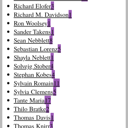
Richard Elofer
3
Richard M. Davidson
1
Ron Woolsey
1
Sander Takens
1
Sean Nebblett
8
Sebastian Lorenz
5
Shayla Neblett
1
Solvejg Stober
4
Stephan Kobes
4
Sylvain Romain
11
Sylvia Clemens
5
Tante Maria
17
Thilo Bratke
2
Thomas Davis
1
Thomas Knirr
3