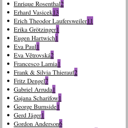
Enrique Rosenthal
2
Erhard Vasicek
13
Erich Theodor Laufersweiler
11
Erika Grötzinger
1
Eugen Hartwich
1
Eva Paul
1
Eva Větrovská
2
Francesco Lamia
1
Frank & Silvia Thierauf
2
Fritz Dengel
7
Gabriel Arruda
1
Gajana Scharifow
1
George Burnside
1
Gerd Jäger
1
Gordon Anderson
6