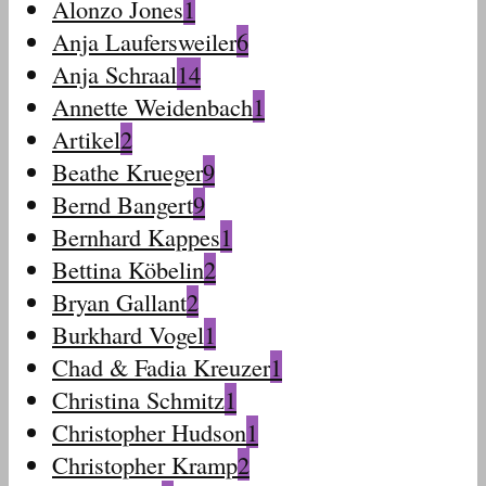
Alonzo Jones
1
Anja Laufersweiler
6
Anja Schraal
14
Annette Weidenbach
1
Artikel
2
Beathe Krueger
9
Bernd Bangert
9
Bernhard Kappes
1
Bettina Köbelin
2
Bryan Gallant
2
Burkhard Vogel
1
Chad & Fadia Kreuzer
1
Christina Schmitz
1
Christopher Hudson
1
Christopher Kramp
2