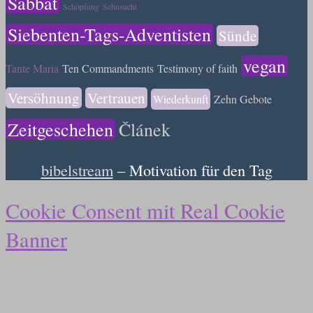
Sabbat
Schöpfung
Sehnsucht
Siebenten-Tags-Adventisten
Sünde
vegan
Tante Maria
Ten Commandments
Testimony of faith
Versöhnung
Vertrauen
Wiederkunft
Zehn Gebote
Zeitgeschehen
Článek
bibelstream
– Motivation für den Tag
Cookie Consent mit Real Cookie
Banner