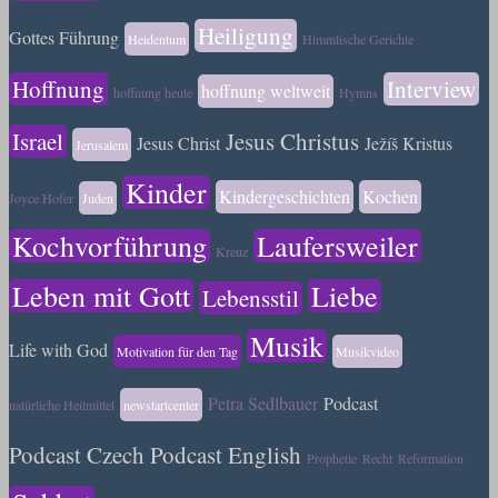
Heiligung
Gottes Führung
Heidentum
Himmlische Gerichte
Hoffnung
Interview
hoffnung weltweit
hoffnung heute
Hymns
Israel
Jesus Christus
Jesus Christ
Ježíš Kristus
Jerusalem
Kinder
Kindergeschichten
Kochen
Joyce Hofer
Juden
Kochvorführung
Laufersweiler
Kreuz
Leben mit Gott
Liebe
Lebensstil
Musik
Life with God
Motivation für den Tag
Musikvideo
Petra Sedlbauer
Podcast
natürliche Heilmittel
newstartcenter
Podcast Czech
Podcast English
Prophetie
Recht
Reformation