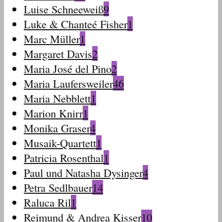
Luise Schneeweiß
9
Luke & Chanteé Fisher
1
Marc Müller
1
Margaret Davis
2
Maria José del Pino
2
Maria Laufersweiler
46
Maria Nebblett
1
Marion Knirr
1
Monika Graser
4
Musaik-Quartett
1
Patricia Rosenthal
1
Paul und Natasha Dysinger
4
Petra Sedlbauer
14
Raluca Ril
1
Reimund & Andrea Kisser
10