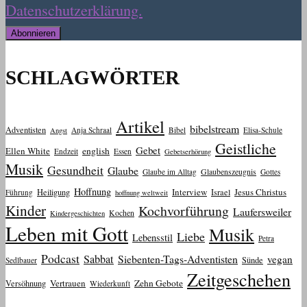
Datenschutzerklärung.
SCHLAGWÖRTER
Artikel
bibelstream
Adventisten
Anja Schraal
Bibel
Elisa-Schule
Angst
Geistliche
Gebet
Ellen White
english
Endzeit
Essen
Gebetserhörung
Musik
Gesundheit
Glaube
Glaube im Alltag
Glaubenszeugnis
Gottes
Hoffnung
Interview
Jesus Christus
Heiligung
Israel
Führung
hoffnung weltweit
Kinder
Kochvorführung
Laufersweiler
Kochen
Kindergeschichten
Leben mit Gott
Musik
Liebe
Lebensstil
Petra
Podcast
Sabbat
Siebenten-Tags-Adventisten
vegan
Sünde
Sedlbauer
Zeitgeschehen
Vertrauen
Zehn Gebote
Versöhnung
Wiederkunft