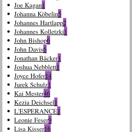
Joe Kagan
1
Johanna Köbelin
5
Johannes Hartlapp
2
Johannes Kolletzki
1
John Bishop
6
John Davis
6
Jonathan Bäcker
1
Joshua Nebblett
1
Joyce Hofer
14
Jurek Schulz
1
Kai Mester
46
Kezia Deichsel
1
L'ESPERANCE
1
Leonie Feser
9
Lisa Kisser
16