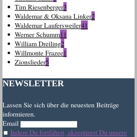
Tim Riesenberger
3
Waldemar & Oksana Linker
2
Waldemar Laufersweiler
41
Werner Schumm
11
William Dreiling
2
Willmonte Frazee
1
Zionslieder
5
NEWSLETTER
Lassen Sie sich über die neuesten Beiträge
informieren.
Email
Indem Du fortfährst, akzeptierst Du unsere