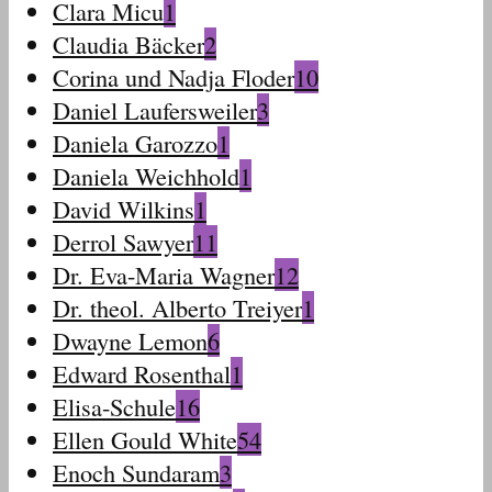
Clara Micu
1
Claudia Bäcker
2
Corina und Nadja Floder
10
Daniel Laufersweiler
3
Daniela Garozzo
1
Daniela Weichhold
1
David Wilkins
1
Derrol Sawyer
11
Dr. Eva-Maria Wagner
12
Dr. theol. Alberto Treiyer
1
Dwayne Lemon
6
Edward Rosenthal
1
Elisa-Schule
16
Ellen Gould White
54
Enoch Sundaram
3