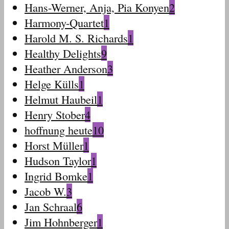
Hans-Werner, Anja, Pia Konyen
2
Harmony-Quartet
1
Harold M. S. Richards
1
Healthy Delights
9
Heather Anderson
3
Helge Külls
1
Helmut Haubeil
1
Henry Stober
4
hoffnung heute
10
Horst Müller
1
Hudson Taylor
1
Ingrid Bomke
1
Jacob W.
3
Jan Schraal
6
Jim Hohnberger
1