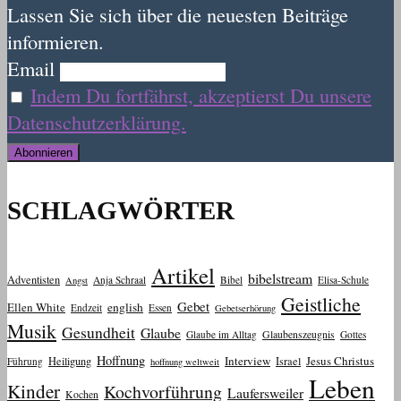
Lassen Sie sich über die neuesten Beiträge
informieren.
Email
Indem Du fortfährst, akzeptierst Du unsere
Datenschutzerklärung.
SCHLAGWÖRTER
Artikel
bibelstream
Adventisten
Anja Schraal
Bibel
Elisa-Schule
Angst
Geistliche
Gebet
Ellen White
english
Endzeit
Essen
Gebetserhörung
Musik
Gesundheit
Glaube
Glaube im Alltag
Glaubenszeugnis
Gottes
Hoffnung
Interview
Jesus Christus
Heiligung
Israel
Führung
hoffnung weltweit
Leben
Kinder
Kochvorführung
Laufersweiler
Kochen