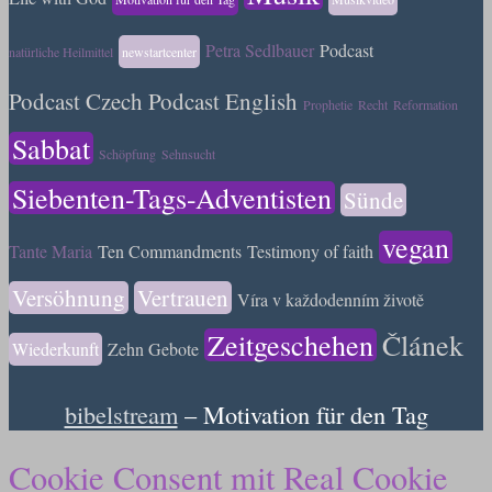
Petra Sedlbauer
Podcast
natürliche Heilmittel
newstartcenter
Podcast Czech
Podcast English
Prophetie
Recht
Reformation
Sabbat
Schöpfung
Sehnsucht
Siebenten-Tags-Adventisten
Sünde
vegan
Tante Maria
Ten Commandments
Testimony of faith
Versöhnung
Vertrauen
Víra v každodenním životě
Zeitgeschehen
Článek
Wiederkunft
Zehn Gebote
bibelstream
– Motivation für den Tag
Cookie Consent mit Real Cookie