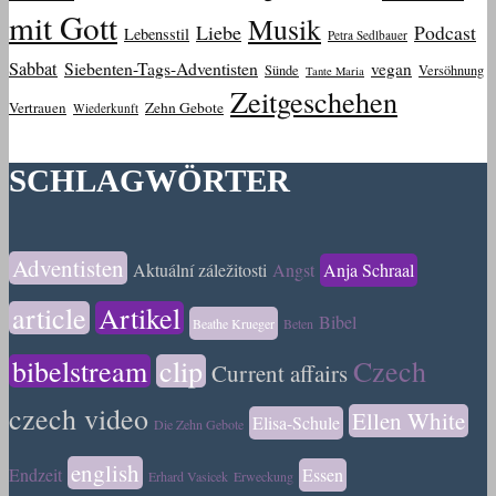
mit Gott
Musik
Liebe
Podcast
Lebensstil
Petra Sedlbauer
Sabbat
Siebenten-Tags-Adventisten
vegan
Sünde
Versöhnung
Tante Maria
Zeitgeschehen
Vertrauen
Zehn Gebote
Wiederkunft
SCHLAGWÖRTER
Adventisten
Aktuální záležitosti
Angst
Anja Schraal
article
Artikel
Bibel
Beathe Krueger
Beten
bibelstream
clip
Czech
Current affairs
czech video
Ellen White
Elisa-Schule
Die Zehn Gebote
english
Endzeit
Essen
Erhard Vasicek
Erweckung