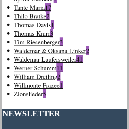
Tante Maria
17
Thilo Bratke
2
Thomas Davis
1
Thomas Knirr
3
Tim Riesenberger
3
Waldemar & Oksana Linker
2
Waldemar Laufersweiler
41
Werner Schumm
11
William Dreiling
2
Willmonte Frazee
1
Zionslieder
5
NEWSLETTER