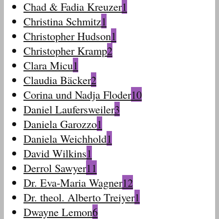
Chad & Fadia Kreuzer
1
Christina Schmitz
1
Christopher Hudson
1
Christopher Kramp
2
Clara Micu
1
Claudia Bäcker
2
Corina und Nadja Floder
10
Daniel Laufersweiler
3
Daniela Garozzo
1
Daniela Weichhold
1
David Wilkins
1
Derrol Sawyer
11
Dr. Eva-Maria Wagner
12
Dr. theol. Alberto Treiyer
1
Dwayne Lemon
6