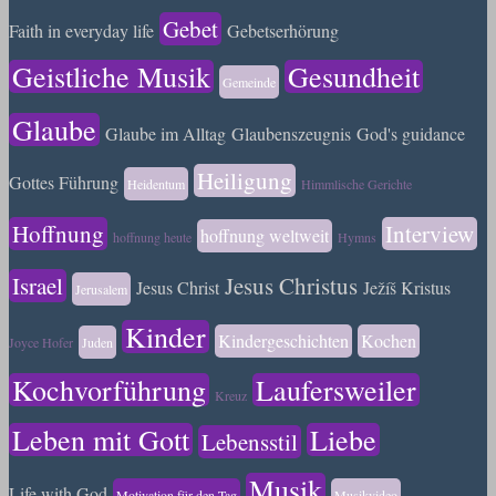
Gebet
Faith in everyday life
Gebetserhörung
Geistliche Musik
Gesundheit
Gemeinde
Glaube
Glaube im Alltag
Glaubenszeugnis
God's guidance
Heiligung
Gottes Führung
Heidentum
Himmlische Gerichte
Hoffnung
Interview
hoffnung weltweit
hoffnung heute
Hymns
Israel
Jesus Christus
Jesus Christ
Ježíš Kristus
Jerusalem
Kinder
Kindergeschichten
Kochen
Joyce Hofer
Juden
Kochvorführung
Laufersweiler
Kreuz
Leben mit Gott
Liebe
Lebensstil
Musik
Life with God
Motivation für den Tag
Musikvideo