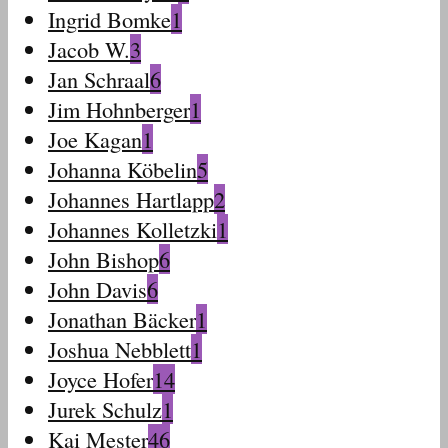
Ingrid Bomke
1
Jacob W.
3
Jan Schraal
6
Jim Hohnberger
1
Joe Kagan
1
Johanna Köbelin
5
Johannes Hartlapp
2
Johannes Kolletzki
1
John Bishop
6
John Davis
6
Jonathan Bäcker
1
Joshua Nebblett
1
Joyce Hofer
14
Jurek Schulz
1
Kai Mester
46