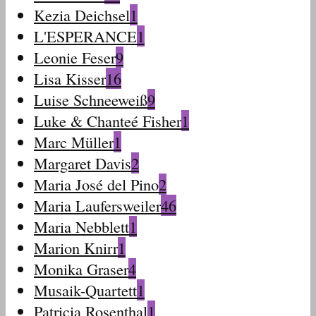
Kezia Deichsel
1
L'ESPERANCE
1
Leonie Feser
9
Lisa Kisser
16
Luise Schneeweiß
9
Luke & Chanteé Fisher
1
Marc Müller
1
Margaret Davis
2
Maria José del Pino
2
Maria Laufersweiler
46
Maria Nebblett
1
Marion Knirr
1
Monika Graser
4
Musaik-Quartett
1
Patricia Rosenthal
1