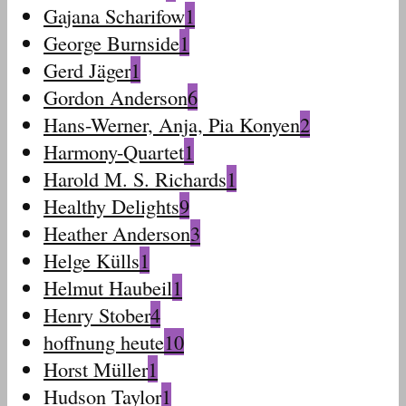
Gajana Scharifow
1
George Burnside
1
Gerd Jäger
1
Gordon Anderson
6
Hans-Werner, Anja, Pia Konyen
2
Harmony-Quartet
1
Harold M. S. Richards
1
Healthy Delights
9
Heather Anderson
3
Helge Külls
1
Helmut Haubeil
1
Henry Stober
4
hoffnung heute
10
Horst Müller
1
Hudson Taylor
1