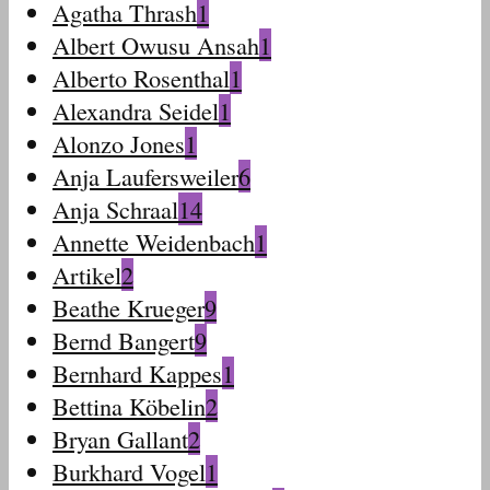
Agatha Thrash
1
Albert Owusu Ansah
1
Alberto Rosenthal
1
Alexandra Seidel
1
Alonzo Jones
1
Anja Laufersweiler
6
Anja Schraal
14
Annette Weidenbach
1
Artikel
2
Beathe Krueger
9
Bernd Bangert
9
Bernhard Kappes
1
Bettina Köbelin
2
Bryan Gallant
2
Burkhard Vogel
1