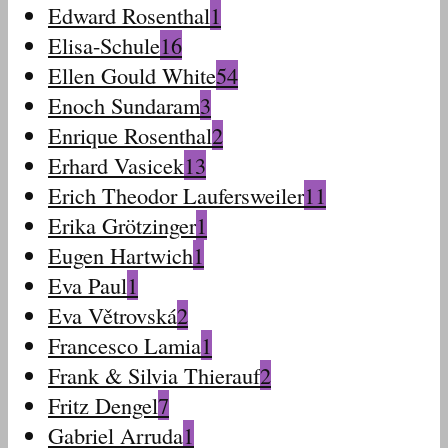
Edward Rosenthal
1
Elisa-Schule
16
Ellen Gould White
54
Enoch Sundaram
3
Enrique Rosenthal
2
Erhard Vasicek
13
Erich Theodor Laufersweiler
11
Erika Grötzinger
1
Eugen Hartwich
1
Eva Paul
1
Eva Větrovská
2
Francesco Lamia
1
Frank & Silvia Thierauf
2
Fritz Dengel
7
Gabriel Arruda
1