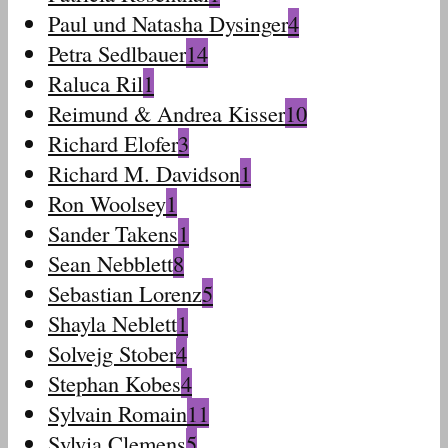
Paul und Natasha Dysinger
4
Petra Sedlbauer
14
Raluca Ril
1
Reimund & Andrea Kisser
10
Richard Elofer
3
Richard M. Davidson
1
Ron Woolsey
1
Sander Takens
1
Sean Nebblett
8
Sebastian Lorenz
5
Shayla Neblett
1
Solvejg Stober
4
Stephan Kobes
4
Sylvain Romain
11
Sylvia Clemens
5