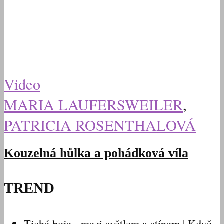
Video
MARIA LAUFERSWEILER
,
PATRICIA ROSENTHALOVÁ
Kouzelná hůlka a pohádková víla
TREND
Tiché boje - mezi světlem a stínem | Když