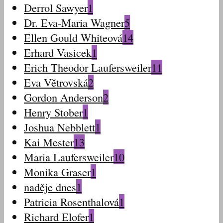
Derrol Sawyer
1
Dr. Eva-Maria Wagner
5
Ellen Gould Whiteová
14
Erhard Vasicek
1
Erich Theodor Laufersweiler
11
Eva Větrovská
2
Gordon Anderson
2
Henry Stober
1
Joshua Nebblett
1
Kai Mester
13
Maria Laufersweiler
10
Monika Graser
1
naděje dnes
1
Patricia Rosenthalová
1
Richard Elofer
1