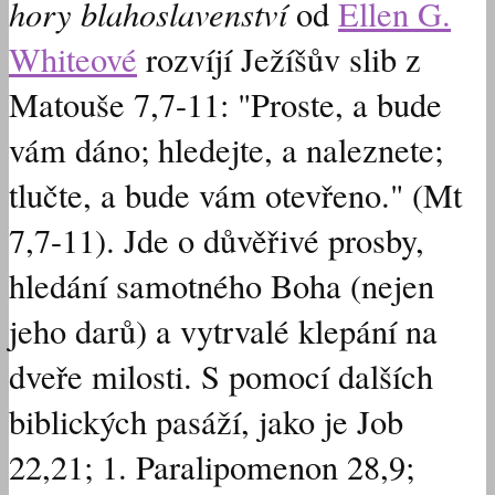
hory blahoslavenství
od
Ellen G.
Whiteové
rozvíjí Ježíšův slib z
Matouše 7,7-11
: "Proste, a bude
vám dáno; hledejte, a naleznete;
tlučte, a bude vám otevřeno." (Mt
7,7-11). Jde o důvěřivé prosby,
hledání samotného Boha (nejen
jeho darů) a vytrvalé klepání na
dveře milosti. S pomocí dalších
biblických pasáží, jako je Job
22,21; 1. Paralipomenon 28,9;