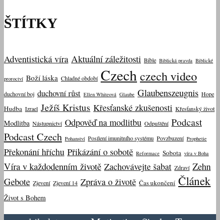
ŠTÍTKY
Aktuální záležitosti
Adventistická víra
Bible
Biblická pravda
Biblické
Czech
czech video
Boží láska
Chladné období
proroctví
Glaubenszeugnis
duchovní růst
duchovní boj
Hope
Ellen Whiteová
Glaube
Ježíš Kristus
Křesťanské zkušenosti
Hudba
Izrael
Křesťanský život
Podcast
Odpověď na modlitbu
Modlitba
Nástupnictví
Odpuštění
Podcast Czech
Posílení imunitního systému
Povzbuzení
Pohanství
Prophetie
Překonání hříchu
Přikázání o sobotě
Sobota
Reformace
víra v Boha
Víra v každodenním životě
Zehn
Zachovávejte šabat
Zdraví
Článek
Gebote
Zpráva o životě
Čas ukončení
Zjevení
Zjevení 14
Život s Bohem