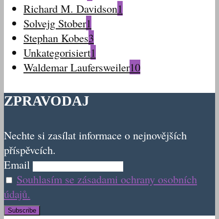
Richard M. Davidson
1
Solvejg Stober
1
Stephan Kobes
3
Unkategorisiert
1
Waldemar Laufersweiler
10
ZPRAVODAJ
Nechte si zasílat informace o nejnovějších
příspěvcích.
Email
Souhlasím se zásadami ochrany osobních
údajů.