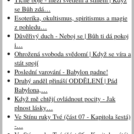
se Bůh zdá…
Esoterika, okultismus, spiritismus a magie
z pohledu…
Důvěřivý duch - Neboj se | Bůh ti dá pokoj
i…
Ohrožená svoboda svědomí | Když se víra a
stát spojí
Poslední varování - Babylon padne!
Druhý anděl přináší ODDĚLENÍ | Pád
Babylona,…
Když mě chtějí ovládnout pocity - Jak
plnost lásky…
Ve Stínu ruky Tvé (část 07 - Kapitola šestá)
-…