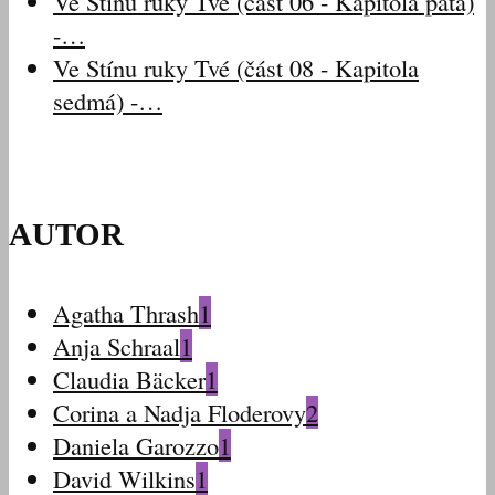
Ve Stínu ruky Tvé (část 06 - Kapitola pátá)
-…
Ve Stínu ruky Tvé (část 08 - Kapitola
sedmá) -…
AUTOR
Agatha Thrash
1
Anja Schraal
1
Claudia Bäcker
1
Corina a Nadja Floderovy
2
Daniela Garozzo
1
David Wilkins
1