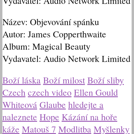
Vydavatel: Audio Network Limited
Název: Objevování spánku
Autor: James Copperthwaite
Album: Magical Beauty
Vydavatel: Audio Network Limited
Boží láska
Boží milost
Boží sliby
Czech
czech video
Ellen Gould
Whiteová
Glaube
hledejte a
naleznete
Hope
Kázání na hoře
káže
Matouš 7
Modlitba
Myšlenky