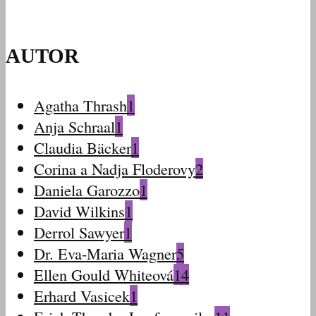
AUTOR
Agatha Thrash
1
Anja Schraal
1
Claudia Bäcker
1
Corina a Nadja Floderovy
2
Daniela Garozzo
1
David Wilkins
1
Derrol Sawyer
1
Dr. Eva-Maria Wagner
5
Ellen Gould Whiteová
14
Erhard Vasicek
1