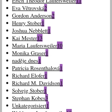
Erich Theodor Laufersweiler
11
Eva Větrovská
2
Gordon Anderson
2
Henry Stober
1
Joshua Nebblett
1
Kai Mester
13
Maria Laufersweiler
10
Monika Graser
1
naděje dnes
1
Patricia Rosenthalová
1
Richard Elofer
1
Richard M. Davidson
1
Solvejg Stober
1
Stephan Kobes
3
Unkategorisiert
1