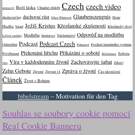
Czech
czech video
Boží láska
Chladné období
proroctví
Glaubenszeugnis
duchovní růst
duchovní boj
Hope
Ellen Whiteová
Ježíš Kristus
Křesťanské zkušenosti
Hudba
Izrael
Křesťanský život
Odpověď na modlitbu
Modlitba
Nástupnictví
Léčivé rostliny
Modlářství
Podcast Czech
Podcast
Odpuštění
Posílení imunitního systému
Pohanství
Překonání hříchu
Přikázání o sobotě
Sobota
Povzbuzení
Reformace
Víra v každodenním životě
Zachovávejte šabat
Zdraví
víra
Zehn Gebote
Zpráva o životě
Čas ukončení
Zjevení
Zjevení 14
Článek
Život s Bohem
bibelstream
– Motivation für den Tag
Souhlas se soubory cookie pomocí
Real Cookie Banneru