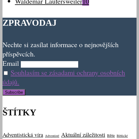
Waldemar Laufersweiler
10
ZPRAVODAJ
Nechte si zasílat informace o nejnovějších
příspěvcích.
Email
Souhlasím se zásadami ochrany osobních
údajů.
ŠTÍTKY
Aktuální záležitosti
Adventistická víra
Bible
Adventisté
Biblické