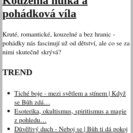
Kouzelná hůlka a
pohádková víla
Kruté, romantické, kouzelné a bez hranic -
pohádky nás fascinují už od dětství, ale co se za
nimi skutečně skrývá?
TREND
Tiché boje - mezi světlem a stínem | Když
se Bůh zdá…
Esoterika, okultismus, spiritismus a magie
z pohledu…
Důvěřivý duch - Neboj se | Bůh ti dá pokoj