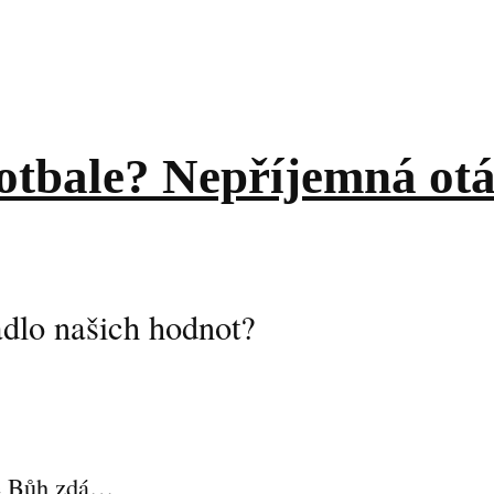
fotbale? Nepříjemná otá
adlo našich hodnot?
se Bůh zdá…