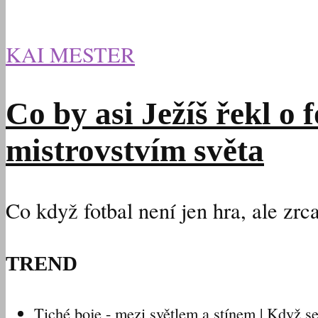
KAI MESTER
Co by asi Ježíš řekl o 
mistrovstvím světa
Co když fotbal není jen hra, ale zrc
TREND
Tiché boje - mezi světlem a stínem | Když 