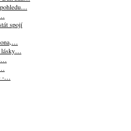
z pohledu…
i…
tát spojí
lona,…
t lásky…
 -…
-…
) -…