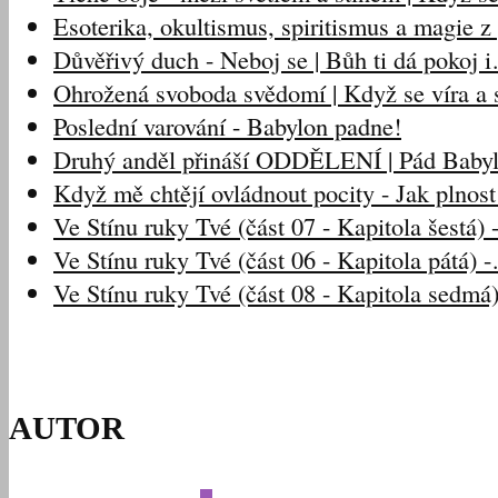
Esoterika, okultismus, spiritismus a magie 
Důvěřivý duch - Neboj se | Bůh ti dá pokoj 
Ohrožená svoboda svědomí | Když se víra a s
Poslední varování - Babylon padne!
Druhý anděl přináší ODDĚLENÍ | Pád Baby
Když mě chtějí ovládnout pocity - Jak plnos
Ve Stínu ruky Tvé (část 07 - Kapitola šestá)
Ve Stínu ruky Tvé (část 06 - Kapitola pátá) 
Ve Stínu ruky Tvé (část 08 - Kapitola sedmá
AUTOR