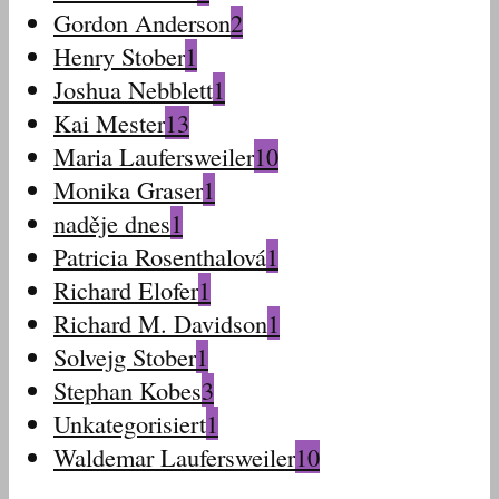
Gordon Anderson
2
Henry Stober
1
Joshua Nebblett
1
Kai Mester
13
Maria Laufersweiler
10
Monika Graser
1
naděje dnes
1
Patricia Rosenthalová
1
Richard Elofer
1
Richard M. Davidson
1
Solvejg Stober
1
Stephan Kobes
3
Unkategorisiert
1
Waldemar Laufersweiler
10