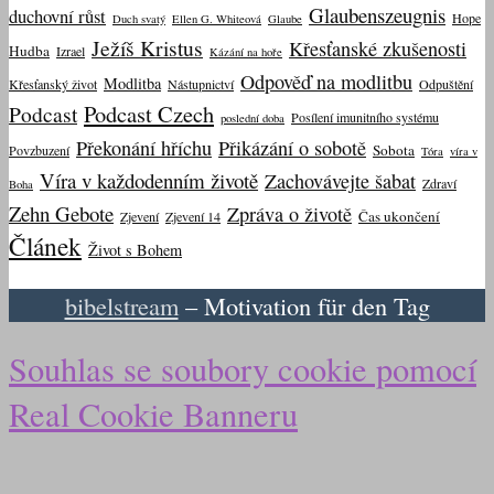
Glaubenszeugnis
duchovní růst
Hope
Duch svatý
Ellen G. Whiteová
Glaube
Ježíš Kristus
Křesťanské zkušenosti
Hudba
Izrael
Kázání na hoře
Odpověď na modlitbu
Modlitba
Křesťanský život
Nástupnictví
Odpuštění
Podcast Czech
Podcast
Posílení imunitního systému
poslední doba
Překonání hříchu
Přikázání o sobotě
Sobota
Povzbuzení
Tóra
víra v
Víra v každodenním životě
Zachovávejte šabat
Zdraví
Boha
Zehn Gebote
Zpráva o životě
Čas ukončení
Zjevení
Zjevení 14
Článek
Život s Bohem
bibelstream
– Motivation für den Tag
Souhlas se soubory cookie pomocí
Real Cookie Banneru