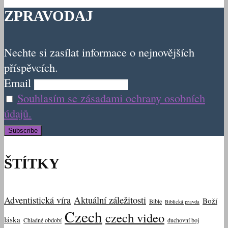
ZPRAVODAJ
Nechte si zasílat informace o nejnovějších
příspěvcích.
Email
Souhlasím se zásadami ochrany osobních
údajů.
ŠTÍTKY
Aktuální záležitosti
Adventistická víra
Boží
Bible
Biblická pravda
Czech
czech video
láska
Chladné období
duchovní boj