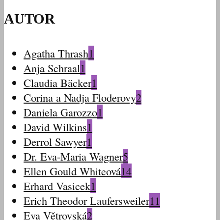
AUTOR
Agatha Thrash
1
Anja Schraal
1
Claudia Bäcker
1
Corina a Nadja Floderovy
2
Daniela Garozzo
1
David Wilkins
1
Derrol Sawyer
1
Dr. Eva-Maria Wagner
5
Ellen Gould Whiteová
14
Erhard Vasicek
1
Erich Theodor Laufersweiler
11
Eva Větrovská
2