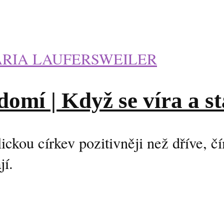
RIA LAUFERSWEILER
mí | Když se víra a stá
lickou církev pozitivněji než dříve, 
jí.