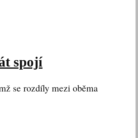
t spojí
čímž se rozdíly mezi oběma