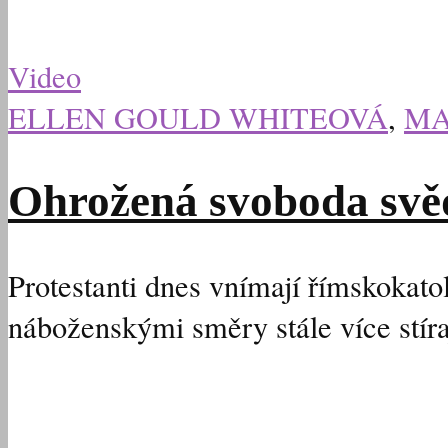
Video
ELLEN GOULD WHITEOVÁ
,
MA
Ohrožená svoboda svědo
Protestanti dnes vnímají římskokato
náboženskými směry stále více stíra