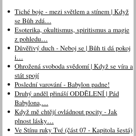
Tiché boje - mezi světlem a stínem | Když
se Bůh zdá…
Esoterika, okultismus, spiritismus a magie
z pohledu…
Důvěřivý duch - Neboj se | Bůh ti dá pokoj
i…
Ohrožená svoboda svědomí | Když se víra a
stát spojí
Poslední varování - Babylon padne!
Druhý anděl přináší ODDĚLENÍ | Pád
Babylona,…
Když mě chtějí ovládnout pocity - Jak
plnost lásky…
Ve Stínu ruky Tvé (část 07 - Kapitola šestá)