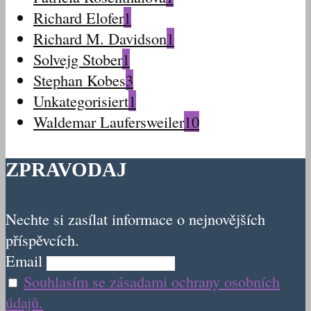
Richard Elofer
1
Richard M. Davidson
1
Solvejg Stober
1
Stephan Kobes
3
Unkategorisiert
1
Waldemar Laufersweiler
10
ZPRAVODAJ
Nechte si zasílat informace o nejnovějších
příspěvcích.
Email
Souhlasím se zásadami ochrany osobních
údajů.