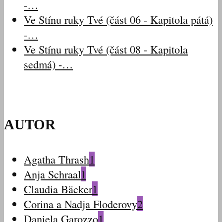
-…
Ve Stínu ruky Tvé (část 06 - Kapitola pátá)
-…
Ve Stínu ruky Tvé (část 08 - Kapitola
sedmá) -…
AUTOR
Agatha Thrash
1
Anja Schraal
1
Claudia Bäcker
1
Corina a Nadja Floderovy
2
Daniela Garozzo
1