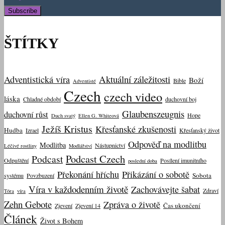
ŠTÍTKY
Aktuální záležitosti
Adventistická víra
Boží
Bible
Adventisté
Czech
czech video
láska
Chladné období
duchovní boj
Glaubenszeugnis
duchovní růst
Hope
Duch svatý
Ellen G. Whiteová
Ježíš Kristus
Křesťanské zkušenosti
Hudba
Izrael
Křesťanský život
Odpověď na modlitbu
Modlitba
Nástupnictví
Léčivé rostliny
Modlářství
Podcast Czech
Podcast
Odpuštění
Posílení imunitního
poslední doba
Překonání hříchu
Přikázání o sobotě
Sobota
systému
Povzbuzení
Víra v každodenním životě
Zachovávejte šabat
Zdraví
Tóra
víra
Zehn Gebote
Zpráva o životě
Čas ukončení
Zjevení
Zjevení 14
Článek
Život s Bohem