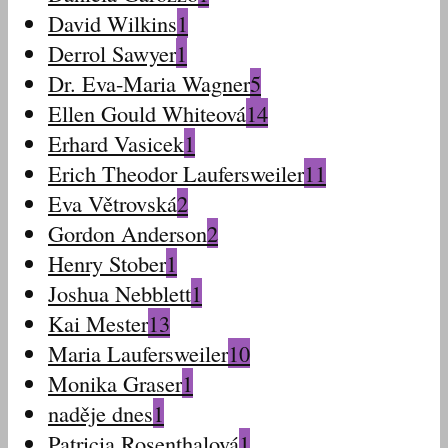
David Wilkins
1
Derrol Sawyer
1
Dr. Eva-Maria Wagner
5
Ellen Gould Whiteová
14
Erhard Vasicek
1
Erich Theodor Laufersweiler
11
Eva Větrovská
2
Gordon Anderson
2
Henry Stober
1
Joshua Nebblett
1
Kai Mester
13
Maria Laufersweiler
10
Monika Graser
1
naděje dnes
1
Patricia Rosenthalová
1