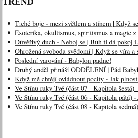
TREND
Tiché boje - mezi světlem a stínem | Když 
Esoterika, okultismus, spiritismus a magie 
Důvěřivý duch - Neboj se | Bůh ti dá pokoj 
Ohrožená svoboda svědomí | Když se víra a s
Poslední varování - Babylon padne!
Druhý anděl přináší ODDĚLENÍ | Pád Baby
Když mě chtějí ovládnout pocity - Jak plnos
Ve Stínu ruky Tvé (část 07 - Kapitola šestá)
Ve Stínu ruky Tvé (část 06 - Kapitola pátá) 
Ve Stínu ruky Tvé (část 08 - Kapitola sedmá