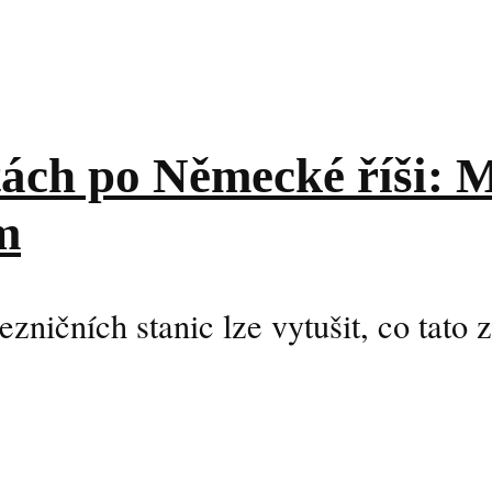
tách po Německé říši: 
m
lezničních stanic lze vytušit, co tato