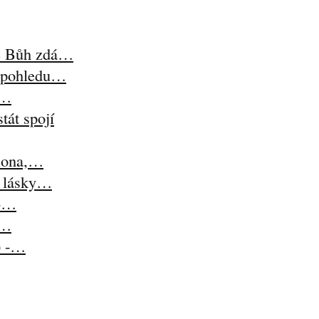
se Bůh zdá…
z pohledu…
i…
tát spojí
lona,…
t lásky…
 -…
-…
) -…