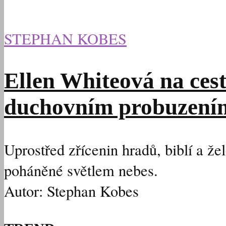
STEPHAN KOBES
Ellen Whiteová na ces
duchovním probuzení
Uprostřed zřícenin hradů, biblí a že
poháněné světlem nebes.
Autor: Stephan Kobes