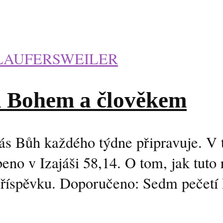
LAUFERSWEILER
i Bohem a člověkem
ás Bůh každého týdne připravuje. V 
beno v Izajáši 58,14. O tom, jak tuto
říspěvku. Doporučeno: Sedm pečetí 