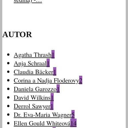
AUTOR
Agatha Thrash
1
Anja Schraal
1
Claudia Bäcker
1
Corina a Nadja Floderovy
2
Daniela Garozzo
1
David Wilkins
1
Derrol Sawyer
1
Dr. Eva-Maria Wagner
5
Ellen Gould Whiteová
14