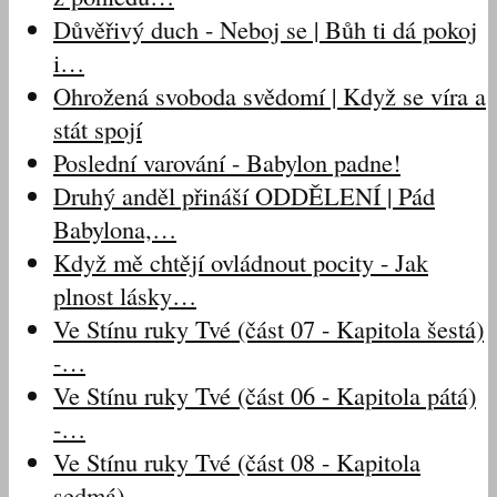
Důvěřivý duch - Neboj se | Bůh ti dá pokoj
i…
Ohrožená svoboda svědomí | Když se víra a
stát spojí
Poslední varování - Babylon padne!
Druhý anděl přináší ODDĚLENÍ | Pád
Babylona,…
Když mě chtějí ovládnout pocity - Jak
plnost lásky…
Ve Stínu ruky Tvé (část 07 - Kapitola šestá)
-…
Ve Stínu ruky Tvé (část 06 - Kapitola pátá)
-…
Ve Stínu ruky Tvé (část 08 - Kapitola
sedmá) -…