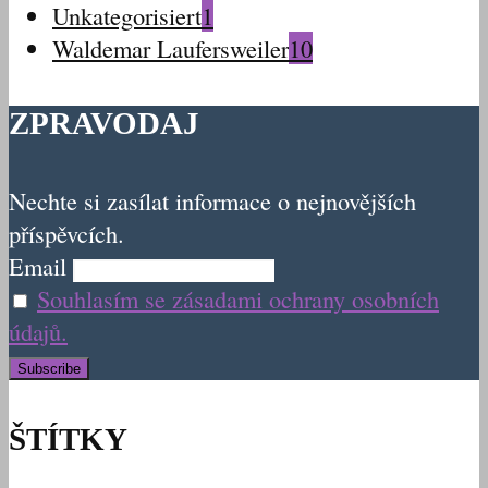
Unkategorisiert
1
Waldemar Laufersweiler
10
ZPRAVODAJ
Nechte si zasílat informace o nejnovějších
příspěvcích.
Email
Souhlasím se zásadami ochrany osobních
údajů.
ŠTÍTKY