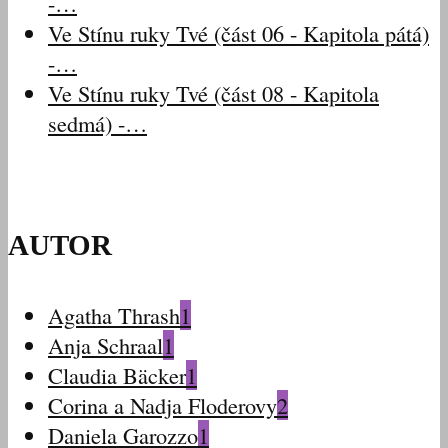
-…
Ve Stínu ruky Tvé (část 06 - Kapitola pátá)
-…
Ve Stínu ruky Tvé (část 08 - Kapitola
sedmá) -…
AUTOR
Agatha Thrash
1
Anja Schraal
1
Claudia Bäcker
1
Corina a Nadja Floderovy
2
Daniela Garozzo
1