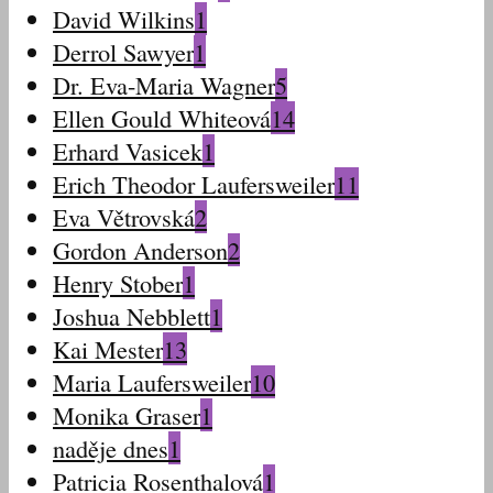
David Wilkins
1
Derrol Sawyer
1
Dr. Eva-Maria Wagner
5
Ellen Gould Whiteová
14
Erhard Vasicek
1
Erich Theodor Laufersweiler
11
Eva Větrovská
2
Gordon Anderson
2
Henry Stober
1
Joshua Nebblett
1
Kai Mester
13
Maria Laufersweiler
10
Monika Graser
1
naděje dnes
1
Patricia Rosenthalová
1