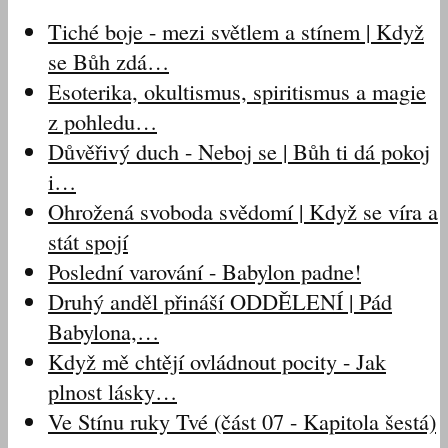
Tiché boje - mezi světlem a stínem | Když
se Bůh zdá…
Esoterika, okultismus, spiritismus a magie
z pohledu…
Důvěřivý duch - Neboj se | Bůh ti dá pokoj
i…
Ohrožená svoboda svědomí | Když se víra a
stát spojí
Poslední varování - Babylon padne!
Druhý anděl přináší ODDĚLENÍ | Pád
Babylona,…
Když mě chtějí ovládnout pocity - Jak
plnost lásky…
Ve Stínu ruky Tvé (část 07 - Kapitola šestá)