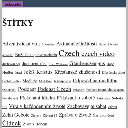
ŠTÍTKY
Aktuální záležitosti
Adventistická víra
Bible
Adventisté
Biblické
Czech
czech video
Boží láska
Chladné období
proroctví
Glaubenszeugnis
duchovní růst
duchovní boj
Hope
Ellen Whiteová
Ježíš Kristus
Křesťanské zkušenosti
Hudba
Izrael
Křesťanský život
Odpověď na modlitbu
Modlitba
Nástupnictví
Léčivé rostliny
Modlářství
Podcast Czech
Podcast
Odpuštění
Posílení imunitního systému
Pohanství
Překonání hříchu
Přikázání o sobotě
Sobota
Povzbuzení
Reformace
Víra v každodenním životě
Zachovávejte šabat
Zdraví
víra
Zehn Gebote
Zpráva o životě
Čas ukončení
Zjevení
Zjevení 14
Článek
Život s Bohem