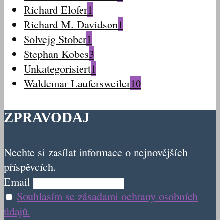
Richard Elofer
1
Richard M. Davidson
1
Solvejg Stober
1
Stephan Kobes
3
Unkategorisiert
1
Waldemar Laufersweiler
10
ZPRAVODAJ
Nechte si zasílat informace o nejnovějších
příspěvcích.
Email
Souhlasím se zásadami ochrany osobních
údajů.