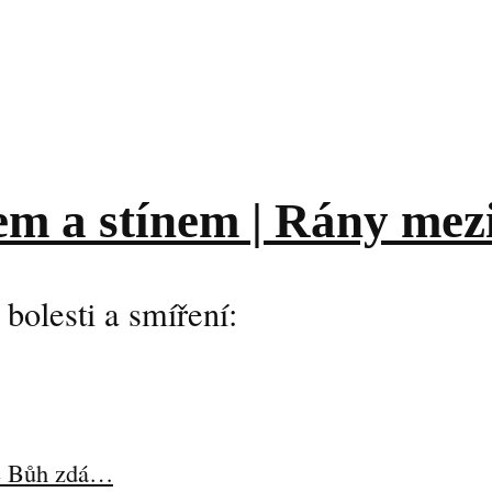
lem a stínem | Rány mez
bolesti a smíření:
se Bůh zdá…