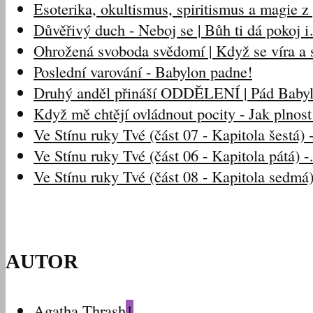
Esoterika, okultismus, spiritismus a magie 
Důvěřivý duch - Neboj se | Bůh ti dá pokoj 
Ohrožená svoboda svědomí | Když se víra a s
Poslední varování - Babylon padne!
Druhý anděl přináší ODDĚLENÍ | Pád Baby
Když mě chtějí ovládnout pocity - Jak plnos
Ve Stínu ruky Tvé (část 07 - Kapitola šestá)
Ve Stínu ruky Tvé (část 06 - Kapitola pátá) 
Ve Stínu ruky Tvé (část 08 - Kapitola sedmá
AUTOR
Agatha Thrash
1