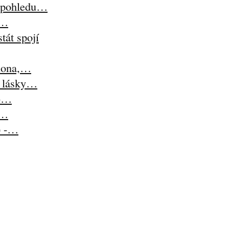
z pohledu…
i…
tát spojí
lona,…
t lásky…
 -…
-…
) -…