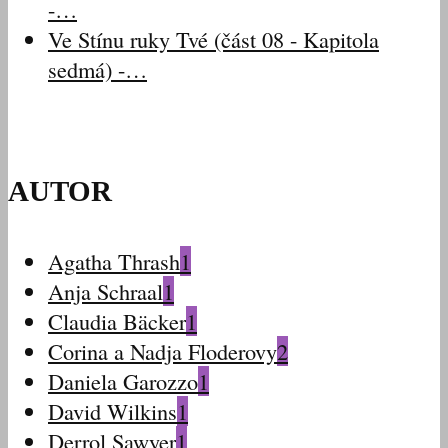
-…
Ve Stínu ruky Tvé (část 08 - Kapitola
sedmá) -…
AUTOR
Agatha Thrash
1
Anja Schraal
1
Claudia Bäcker
1
Corina a Nadja Floderovy
2
Daniela Garozzo
1
David Wilkins
1
Derrol Sawyer
1