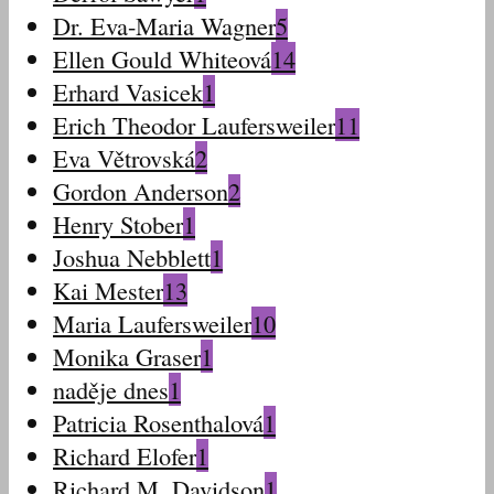
Dr. Eva-Maria Wagner
5
Ellen Gould Whiteová
14
Erhard Vasicek
1
Erich Theodor Laufersweiler
11
Eva Větrovská
2
Gordon Anderson
2
Henry Stober
1
Joshua Nebblett
1
Kai Mester
13
Maria Laufersweiler
10
Monika Graser
1
naděje dnes
1
Patricia Rosenthalová
1
Richard Elofer
1
Richard M. Davidson
1