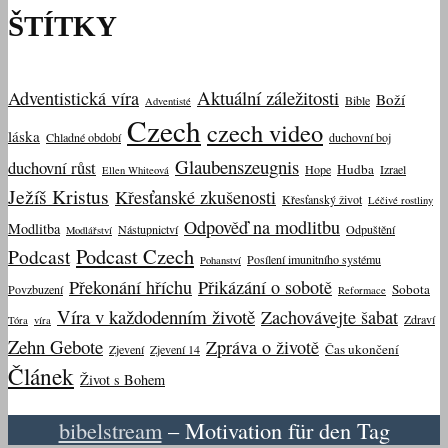
ŠTÍTKY
Aktuální záležitosti
Adventistická víra
Boží
Bible
Adventisté
Czech
czech video
láska
Chladné období
duchovní boj
Glaubenszeugnis
duchovní růst
Hudba
Hope
Izrael
Ellen Whiteová
Ježíš Kristus
Křesťanské zkušenosti
Křesťanský život
Léčivé rostliny
Odpověď na modlitbu
Modlitba
Nástupnictví
Odpuštění
Modlářství
Podcast Czech
Podcast
Posílení imunitního systému
Pohanství
Překonání hříchu
Přikázání o sobotě
Sobota
Povzbuzení
Reformace
Víra v každodenním životě
Zachovávejte šabat
Zdraví
Tóra
víra
Zehn Gebote
Zpráva o životě
Čas ukončení
Zjevení
Zjevení 14
Článek
Život s Bohem
bibelstream
– Motivation für den Tag