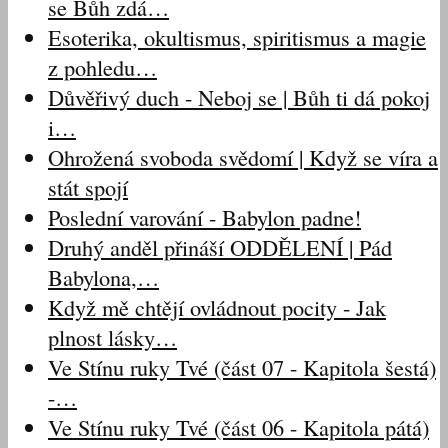
se Bůh zdá…
Esoterika, okultismus, spiritismus a magie
z pohledu…
Důvěřivý duch - Neboj se | Bůh ti dá pokoj
i…
Ohrožená svoboda svědomí | Když se víra a
stát spojí
Poslední varování - Babylon padne!
Druhý anděl přináší ODDĚLENÍ | Pád
Babylona,…
Když mě chtějí ovládnout pocity - Jak
plnost lásky…
Ve Stínu ruky Tvé (část 07 - Kapitola šestá)
-…
Ve Stínu ruky Tvé (část 06 - Kapitola pátá)