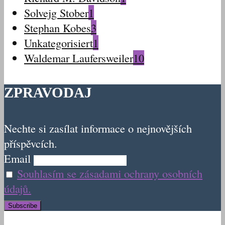
Solvejg Stober
1
Stephan Kobes
3
Unkategorisiert
1
Waldemar Laufersweiler
10
ZPRAVODAJ
Nechte si zasílat informace o nejnovějších
příspěvcích.
Email
Souhlasím se zásadami ochrany osobních
údajů.