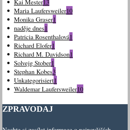
Kai Mester
13
Maria Laufersweiler
10
Monika Graser
1
naděje dnes
1
Patricia Rosenthalová
1
Richard Elofer
1
Richard M. Davidson
1
Solvejg Stober
1
Stephan Kobes
3
Unkategorisiert
1
Waldemar Laufersweiler
10
ZPRAVODAJ
Nechte si zasílat informace o nejnovějších