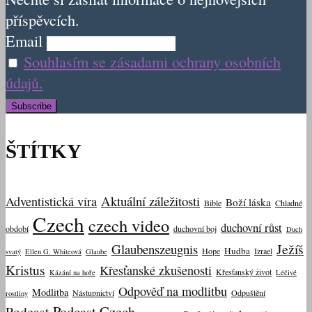
příspěvcích.
Email
Souhlasím se zásadami ochrany osobních
údajů.
ŠTÍTKY
Aktuální záležitosti
Adventistická víra
Boží láska
Bible
Chladné
Czech
czech video
duchovní růst
období
duchovní boj
Duch
Ježíš
Glaubenszeugnis
Hudba
Hope
Izrael
svatý
Ellen G. Whiteová
Glaube
Kristus
Křesťanské zkušenosti
Křesťanský život
Kázání na hoře
Léčivé
Odpověď na modlitbu
Modlitba
Nástupnictví
Odpuštění
rostliny
Podcast Czech
Podcast