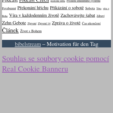
Posílení imunitního systému
poslední doba
Překonání hříchu
Přikázání o sobotě
Sobota
Povzbuzení
Tóra
víra v
Víra v každodenním životě
Zachovávejte šabat
Zdraví
Boha
Zehn Gebote
Zpráva o životě
Čas ukončení
Zjevení
Zjevení 14
Článek
Život s Bohem
bibelstream
– Motivation für den Tag
Souhlas se soubory cookie pomocí
Real Cookie Banneru