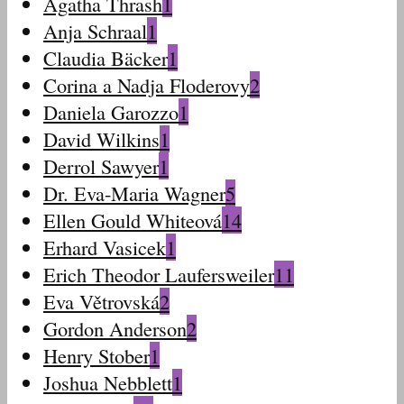
Agatha Thrash
1
Anja Schraal
1
Claudia Bäcker
1
Corina a Nadja Floderovy
2
Daniela Garozzo
1
David Wilkins
1
Derrol Sawyer
1
Dr. Eva-Maria Wagner
5
Ellen Gould Whiteová
14
Erhard Vasicek
1
Erich Theodor Laufersweiler
11
Eva Větrovská
2
Gordon Anderson
2
Henry Stober
1
Joshua Nebblett
1