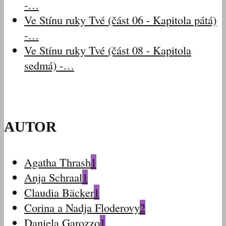
-…
Ve Stínu ruky Tvé (část 06 - Kapitola pátá)
-…
Ve Stínu ruky Tvé (část 08 - Kapitola
sedmá) -…
AUTOR
Agatha Thrash
1
Anja Schraal
1
Claudia Bäcker
1
Corina a Nadja Floderovy
2
Daniela Garozzo
1