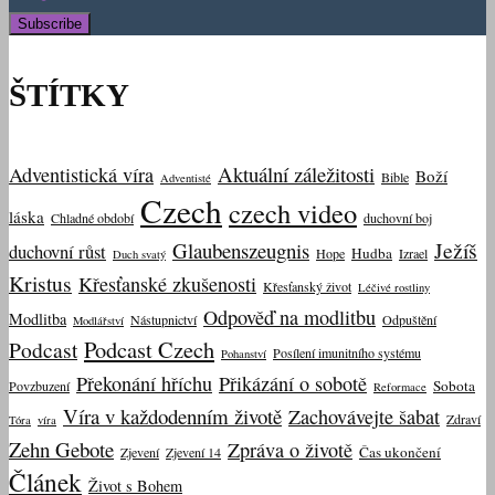
ŠTÍTKY
Aktuální záležitosti
Adventistická víra
Boží
Bible
Adventisté
Czech
czech video
láska
Chladné období
duchovní boj
Ježíš
Glaubenszeugnis
duchovní růst
Hudba
Hope
Izrael
Duch svatý
Kristus
Křesťanské zkušenosti
Křesťanský život
Léčivé rostliny
Odpověď na modlitbu
Modlitba
Nástupnictví
Odpuštění
Modlářství
Podcast Czech
Podcast
Posílení imunitního systému
Pohanství
Překonání hříchu
Přikázání o sobotě
Sobota
Povzbuzení
Reformace
Víra v každodenním životě
Zachovávejte šabat
Zdraví
Tóra
víra
Zehn Gebote
Zpráva o životě
Čas ukončení
Zjevení
Zjevení 14
Článek
Život s Bohem