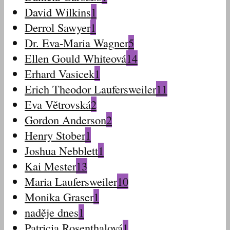
David Wilkins
1
Derrol Sawyer
1
Dr. Eva-Maria Wagner
5
Ellen Gould Whiteová
14
Erhard Vasicek
1
Erich Theodor Laufersweiler
11
Eva Větrovská
2
Gordon Anderson
2
Henry Stober
1
Joshua Nebblett
1
Kai Mester
13
Maria Laufersweiler
10
Monika Graser
1
naděje dnes
1
Patricia Rosenthalová
1