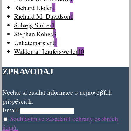
Richard Elofer
1
Richard M. Davidson
1
Solvejg Stober
1
Stephan Kobes
3
Unkategorisiert
1
Waldemar Laufersweiler
10
ZPRAVODAJ
Nechte si zasílat informace o nejnovějších
příspěvcích.
Email
Souhlasím se zásadami ochrany osobních
údajů.