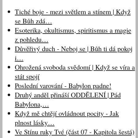
Tiché boje - mezi světlem a stínem | Když
se Bůh zdá…
Esoterika, okultismus, spiritismus a magie
z pohledu…
Důvěřivý duch - Neboj se | Bůh ti dá pokoj
i…
Ohrožená svoboda svědomí | Když se víra a
stát spojí
Poslední varování - Babylon padne!
Druhý anděl přináší ODDĚLENÍ | Pád
Babylona,…
Když mě chtějí ovládnout pocity - Jak
plnost lásky…
Ve Stínu ruky Tvé (část 07 - Kapitola šestá)