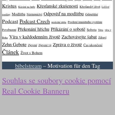
Kristus
Křesťanské zkušenosti
Křesťanský život
Kázání na hoře
Léčivé
Odpověď na modlitbu
Modlitba
Nástupnictví
Odpuštění
rostliny
Podcast Czech
Podcast
Posílení imunitního systému
poslední doba
Překonání hříchu
Přikázání o sobotě
Sobota
Povzbuzení
Tóra
víra v
Víra v každodenním životě
Zachovávejte šabat
Zdraví
Boha
Zehn Gebote
Zpráva o životě
Čas ukončení
Zjevení
Zjevení 14
Článek
Život s Bohem
bibelstream
– Motivation für den Tag
Souhlas se soubory cookie pomocí
Real Cookie Banneru