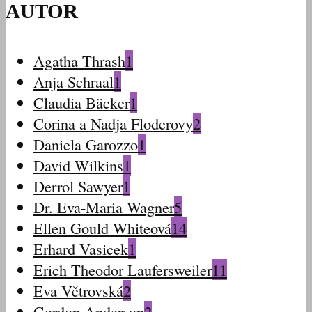
AUTOR
Agatha Thrash
1
Anja Schraal
1
Claudia Bäcker
1
Corina a Nadja Floderovy
2
Daniela Garozzo
1
David Wilkins
1
Derrol Sawyer
1
Dr. Eva-Maria Wagner
5
Ellen Gould Whiteová
14
Erhard Vasicek
1
Erich Theodor Laufersweiler
11
Eva Větrovská
2
Gordon Anderson
2