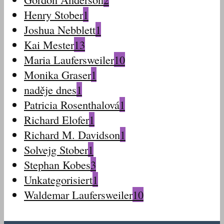
Henry Stober
1
Joshua Nebblett
1
Kai Mester
13
Maria Laufersweiler
10
Monika Graser
1
naděje dnes
1
Patricia Rosenthalová
1
Richard Elofer
1
Richard M. Davidson
1
Solvejg Stober
1
Stephan Kobes
3
Unkategorisiert
1
Waldemar Laufersweiler
10