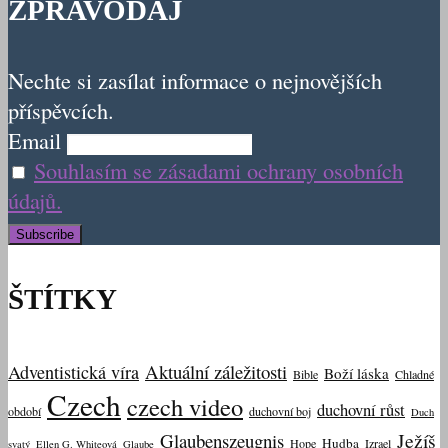
ZPRAVODAJ
Nechte si zasílat informace o nejnovějších
příspěvcích.
Email
Souhlasím se zásadami ochrany osobních
údajů.
ŠTÍTKY
Aktuální záležitosti
Adventistická víra
Boží láska
Bible
Chladné
Czech
czech video
duchovní růst
období
duchovní boj
Duch
Ježíš
Glaubenszeugnis
Hudba
Hope
Izrael
svatý
Ellen G. Whiteová
Glaube