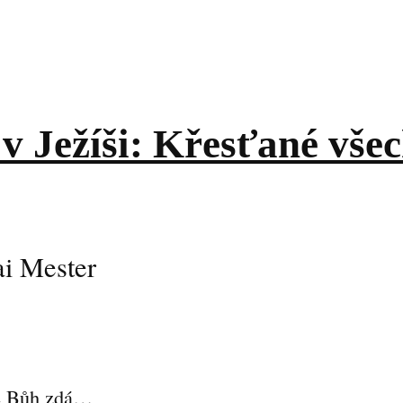
v Ježíši: Křesťané vše
ai Mester
se Bůh zdá…