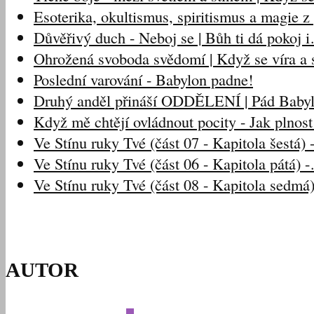
Esoterika, okultismus, spiritismus a magie 
Důvěřivý duch - Neboj se | Bůh ti dá pokoj 
Ohrožená svoboda svědomí | Když se víra a s
Poslední varování - Babylon padne!
Druhý anděl přináší ODDĚLENÍ | Pád Baby
Když mě chtějí ovládnout pocity - Jak plnos
Ve Stínu ruky Tvé (část 07 - Kapitola šestá)
Ve Stínu ruky Tvé (část 06 - Kapitola pátá) 
Ve Stínu ruky Tvé (část 08 - Kapitola sedmá
AUTOR