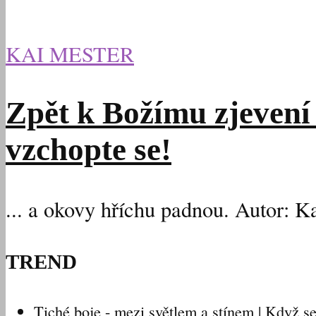
KAI MESTER
Zpět k Božímu zjevení 
vzchopte se!
... a okovy hříchu padnou. Autor: K
TREND
Tiché boje - mezi světlem a stínem | Když 