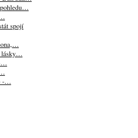
z pohledu…
i…
tát spojí
lona,…
t lásky…
 -…
-…
) -…