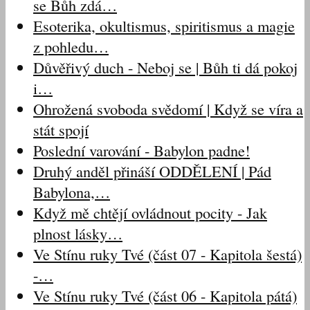
se Bůh zdá…
Esoterika, okultismus, spiritismus a magie
z pohledu…
Důvěřivý duch - Neboj se | Bůh ti dá pokoj
i…
Ohrožená svoboda svědomí | Když se víra a
stát spojí
Poslední varování - Babylon padne!
Druhý anděl přináší ODDĚLENÍ | Pád
Babylona,…
Když mě chtějí ovládnout pocity - Jak
plnost lásky…
Ve Stínu ruky Tvé (část 07 - Kapitola šestá)
-…
Ve Stínu ruky Tvé (část 06 - Kapitola pátá)