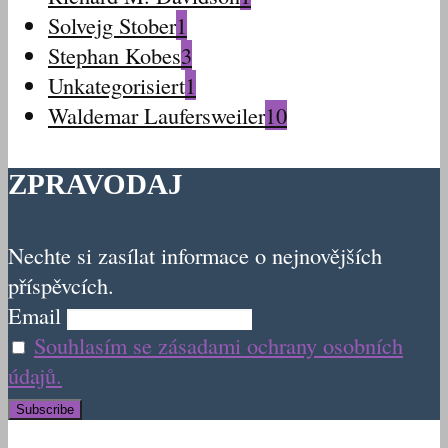
Solvejg Stober
1
Stephan Kobes
3
Unkategorisiert
1
Waldemar Laufersweiler
10
ZPRAVODAJ
Nechte si zasílat informace o nejnovějších
příspěvcích.
Email
Souhlasím se zásadami ochrany osobních
údajů.