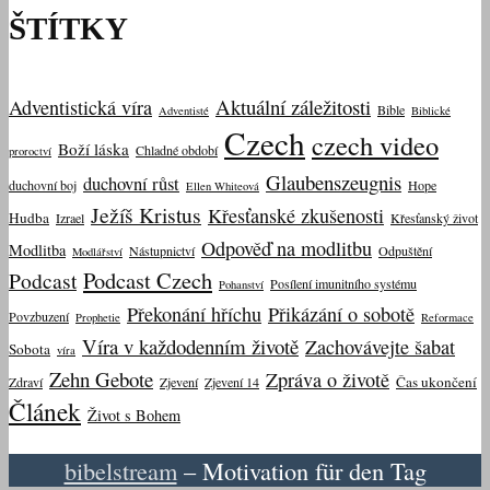
ŠTÍTKY
Aktuální záležitosti
Adventistická víra
Bible
Adventisté
Biblické
Czech
czech video
Boží láska
Chladné období
proroctví
Glaubenszeugnis
duchovní růst
duchovní boj
Hope
Ellen Whiteová
Ježíš Kristus
Křesťanské zkušenosti
Hudba
Izrael
Křesťanský život
Odpověď na modlitbu
Modlitba
Nástupnictví
Odpuštění
Modlářství
Podcast Czech
Podcast
Posílení imunitního systému
Pohanství
Překonání hříchu
Přikázání o sobotě
Povzbuzení
Prophetie
Reformace
Víra v každodenním životě
Zachovávejte šabat
Sobota
víra
Zehn Gebote
Zpráva o životě
Čas ukončení
Zdraví
Zjevení
Zjevení 14
Článek
Život s Bohem
bibelstream
– Motivation für den Tag