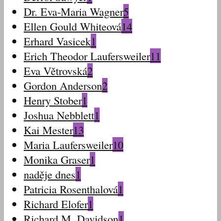
Dr. Eva-Maria Wagner
5
Ellen Gould Whiteová
14
Erhard Vasicek
1
Erich Theodor Laufersweiler
11
Eva Větrovská
2
Gordon Anderson
2
Henry Stober
1
Joshua Nebblett
1
Kai Mester
13
Maria Laufersweiler
10
Monika Graser
1
naděje dnes
1
Patricia Rosenthalová
1
Richard Elofer
1
Richard M. Davidson
1