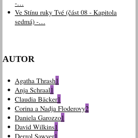
-…
Ve Stínu ruky Tvé (část 08 - Kapitola
sedmá) -…
AUTOR
Agatha Thrash
1
Anja Schraal
1
Claudia Bäcker
1
Corina a Nadja Floderovy
2
Daniela Garozzo
1
David Wilkins
1
Derrol Sawyer
1