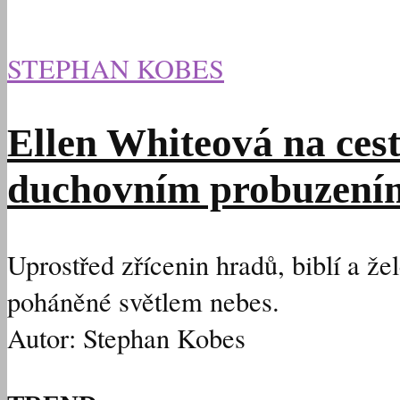
STEPHAN KOBES
Ellen Whiteová na ces
duchovním probuzení
Uprostřed zřícenin hradů, biblí a že
poháněné světlem nebes.
Autor: Stephan Kobes