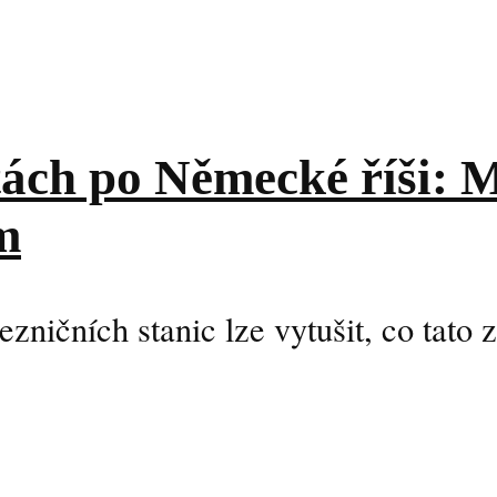
tách po Německé říši: 
m
lezničních stanic lze vytušit, co tato