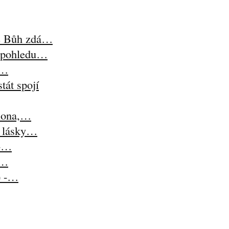
se Bůh zdá…
z pohledu…
i…
tát spojí
lona,…
t lásky…
 -…
-…
) -…