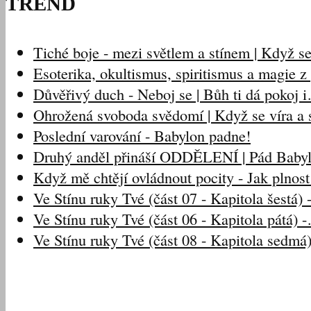
TREND
Tiché boje - mezi světlem a stínem | Když 
Esoterika, okultismus, spiritismus a magie 
Důvěřivý duch - Neboj se | Bůh ti dá pokoj 
Ohrožená svoboda svědomí | Když se víra a s
Poslední varování - Babylon padne!
Druhý anděl přináší ODDĚLENÍ | Pád Baby
Když mě chtějí ovládnout pocity - Jak plnos
Ve Stínu ruky Tvé (část 07 - Kapitola šestá)
Ve Stínu ruky Tvé (část 06 - Kapitola pátá) 
Ve Stínu ruky Tvé (část 08 - Kapitola sedmá