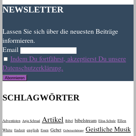
NEWSLETTER
Lassen Sie sich über die neuesten Beiträge
informieren.
Email
Indem Du fortfährst, akzeptierst Du unsere
Datenschutzerklärung.
SCHLAGWÖRTER
Artikel
bibelstream
Ellen
Adventisten
Anja Schraal
Bibel
Elisa-Schule
Geistliche Musik
Gebet
White
english
Endzeit
Essen
Gebetserhörung