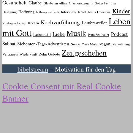
Gesundheit
Glaube
Glaube im Alltag
Glaubenszeugnis
Gottes Führung
Kinder
Hoffnung
Interview
Jesus Christus
Heiligung
Israel
hoffnung weltweit
Leben
Kochvorführung
Laufersweiler
Kochen
Kindergeschichten
mit Gott
Musik
Liebe
Podcast
Lebensstil
Petra Sedlbauer
Sabbat
Siebenten-Tags-Adventisten
vegan
Sünde
Versöhnung
Tante Maria
Zeitgeschehen
Vertrauen
Zehn Gebote
Wiederkunft
bibelstream
– Motivation für den Tag
Cookie Consent mit Real Cookie
Banner