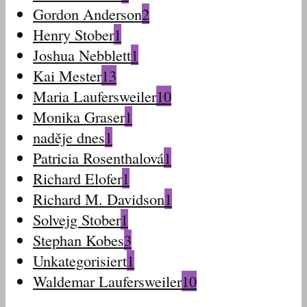
Gordon Anderson
2
Henry Stober
1
Joshua Nebblett
1
Kai Mester
13
Maria Laufersweiler
10
Monika Graser
1
naděje dnes
1
Patricia Rosenthalová
1
Richard Elofer
1
Richard M. Davidson
1
Solvejg Stober
1
Stephan Kobes
3
Unkategorisiert
1
Waldemar Laufersweiler
10