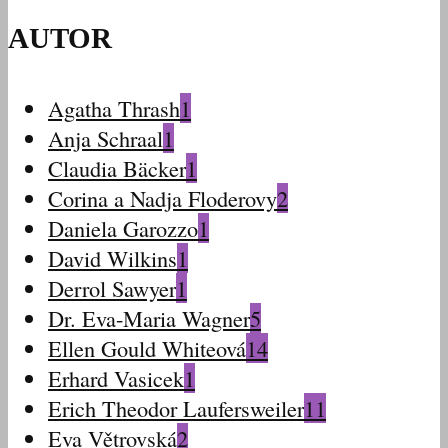
AUTOR
Agatha Thrash
1
Anja Schraal
1
Claudia Bäcker
1
Corina a Nadja Floderovy
2
Daniela Garozzo
1
David Wilkins
1
Derrol Sawyer
1
Dr. Eva-Maria Wagner
5
Ellen Gould Whiteová
14
Erhard Vasicek
1
Erich Theodor Laufersweiler
11
Eva Větrovská
2